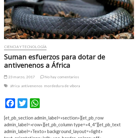
m
v
o
l
g
e
r
CIENCIA Y TECNOLOGÍA
s
Suman esfuerzos para dotar de
k
antivenenos a África
o
p
23 marzo, 2017
No hay comentarios
e
áfrica
antivenenos
mordedura de víbora
n
v
F
T
W
o
l
ac
w
h
g
[et_pb_section admin_label=»section»][et_pb_row
e
itt
at
e
admin_label=»row»][et_pb_column type=»4_4″][et_pb_text
r
b
er
s
admin_label=»Texto» background_layout=»light»
s