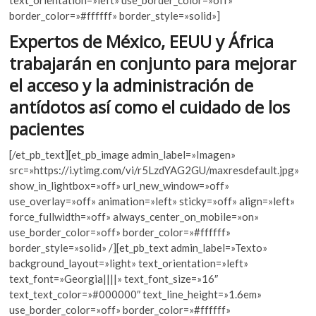
text_orientation=»left» use_border_color=»off»
o
A
k
border_color=»#ffffff» border_style=»solid»]
o
o
p
Expertos de México, EEUU y África
p
k
p
e
trabajarán en conjunto para mejorar
n
el acceso y la administración de
antídotos así como el cuidado de los
pacientes
[/et_pb_text][et_pb_image admin_label=»Imagen»
src=»https://i.ytimg.com/vi/r5LzdYAG2GU/maxresdefault.jpg»
show_in_lightbox=»off» url_new_window=»off»
use_overlay=»off» animation=»left» sticky=»off» align=»left»
force_fullwidth=»off» always_center_on_mobile=»on»
use_border_color=»off» border_color=»#ffffff»
border_style=»solid» /][et_pb_text admin_label=»Texto»
background_layout=»light» text_orientation=»left»
text_font=»Georgia||||» text_font_size=»16″
text_text_color=»#000000″ text_line_height=»1.6em»
use_border_color=»off» border_color=»#ffffff»