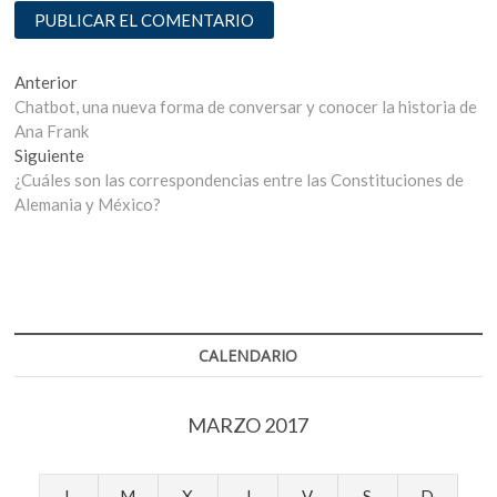
Navegación
Entrada
Anterior
anterior:
Chatbot, una nueva forma de conversar y conocer la historia de
de
Ana Frank
entradas
Entrada
Siguiente
siguiente:
¿Cuáles son las correspondencias entre las Constituciones de
Alemania y México?
CALENDARIO
MARZO 2017
L
M
X
J
V
S
D