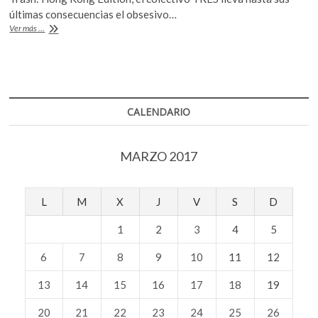
o
p
últimas consecuencias el obsesivo…
k
p
TRES:
Ver más ...
los
posibles
significados
de
la
basura
CALENDARIO
MARZO 2017
L
M
X
J
V
S
D
1
2
3
4
5
6
7
8
9
10
11
12
13
14
15
16
17
18
19
20
21
22
23
24
25
26