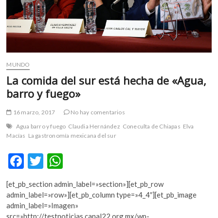
MUNDO
La comida del sur está hecha de «Agua,
barro y fuego»
16 marzo, 2017
No hay comentarios
Agua barro y fuego
Claudia Hernández
Coneculta de Chiapas
Elva
Macías
La gastronomía mexicana del sur
F
T
W
ac
w
h
[et_pb_section admin_label=»section»][et_pb_row
e
itt
at
admin_label=»row»][et_pb_column type=»4_4″][et_pb_image
b
er
s
admin_label=»Imagen»
src=»http://testnoticias.canal22.org.mx/wp-