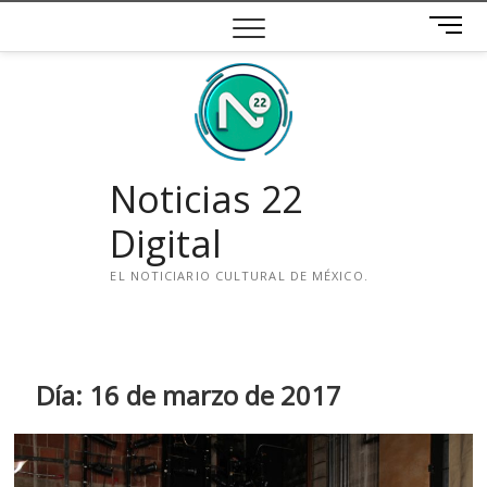
Saltar
B
al
o
contenido
t
ó
n
d
e
Noticias 22
m
e
Digital
n
ú
EL NOTICIARIO CULTURAL DE MÉXICO.
i
n
s
t
Día:
16 de marzo de 2017
a
g
r
a