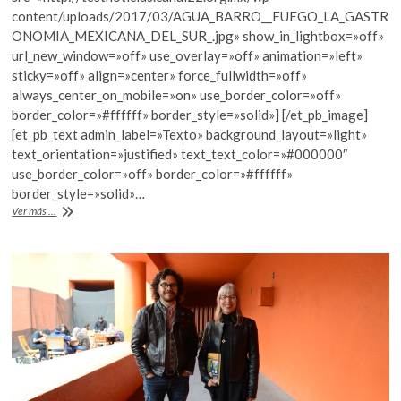
o
A
content/uploads/2017/03/AGUA_BARRO__FUEGO_LA_GASTR
o
p
ONOMIA_MEXICANA_DEL_SUR_.jpg» show_in_lightbox=»off»
url_new_window=»off» use_overlay=»off» animation=»left»
k
p
sticky=»off» align=»center» force_fullwidth=»off»
always_center_on_mobile=»on» use_border_color=»off»
border_color=»#ffffff» border_style=»solid»] [/et_pb_image]
[et_pb_text admin_label=»Texto» background_layout=»light»
text_orientation=»justified» text_text_color=»#000000″
use_border_color=»off» border_color=»#ffffff»
border_style=»solid»…
La
Ver más ...
comida
del
sur
está
hecha
de
«Agua,
barro
y
fuego»