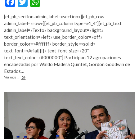
F
T
W
k
ac
w
h
o
[et_pb_section admin_label=»section»][et_pb_row
p
e
itt
at
admin_label=»row»][et_pb_column type=»4_4″][et_pb_text
e
b
er
s
admin_label=»Texto» background_layout=»light»
n
text_orientation=»left» use_border_color=»off»
o
A
border_color=»#ffffff» border_style=»solid»
o
p
text_font=»Arial||||» text_font_size=»20″
text_text_color=»#000000″] Participan 12 agrupaciones
k
p
encabezadas por Waldo Madera Quintet, Gordon Goodwin de
Estados…
Chapala
Ver más ...
será
sede
de
la
séptima
Muestra
Internacional
de
Jazz