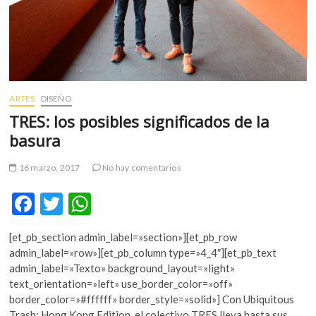
ARTES
DISEÑO
TRES: los posibles significados de la
basura
16 marzo, 2017
No hay comentarios
F
T
W
ac
w
h
[et_pb_section admin_label=»section»][et_pb_row
e
itt
at
admin_label=»row»][et_pb_column type=»4_4″][et_pb_text
b
er
s
admin_label=»Texto» background_layout=»light»
text_orientation=»left» use_border_color=»off»
o
A
border_color=»#ffffff» border_style=»solid»] Con Ubiquitous
Trash: Hong Kong Edition, el colectivo TRES lleva hasta sus