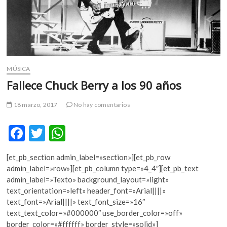
m
v
o
l
g
e
MÚSICA
r
Fallece Chuck Berry a los 90 años
s
k
18 marzo, 2017
No hay comentarios
o
p
F
T
W
e
n
ac
w
h
v
[et_pb_section admin_label=»section»][et_pb_row
e
itt
at
o
admin_label=»row»][et_pb_column type=»4_4″][et_pb_text
l
b
er
s
admin_label=»Texto» background_layout=»light»
g
text_orientation=»left» header_font=»Arial||||»
o
A
e
text_font=»Arial||||» text_font_size=»16″
o
p
r
text_text_color=»#000000″ use_border_color=»off»
s
border_color=»#ffffff» border_style=»solid»]