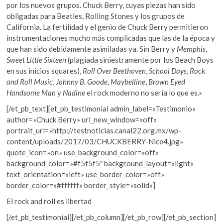
por los nuevos grupos. Chuck Berry, cuyas piezas han sido
obligadas para Beatles, Rolling Stones y los grupos de
California. La fertilidad y el genio de Chuck Berry permitieron
instrumentaciones mucho más complicadas que las de la época y
que han sido debidamente asimiladas ya. Sin Berry y
Memphis
,
Sweet Little Sixteen
(plagiada siniestramente por los Beach Boys
en sus inicios squares),
Roll Over Beethoven
,
School Days
,
Rock
and Roll Music
,
Johnny B. Goode
,
Maybelline
,
Brown Eyed
Handsome Man
y
Nadine
el rock moderno no sería lo que es.»
[/et_pb_text][et_pb_testimonial admin_label=»Testimonio»
author=»Chuck Berry» url_new_window=»off»
portrait_url=»http://testnoticias.canal22.org.mx/wp-
content/uploads/2017/03/CHUCKBERRY-Nice4.jpg»
quote_icon=»on» use_background_color=»off»
background_color=»#f5f5f5″ background_layout=»light»
text_orientation=»left» use_border_color=»off»
border_color=»#ffffff» border_style=»solid»]
El rock and roll es libertad
[/et_pb_testimonial][/et_pb_column][/et_pb_row][/et_pb_section]