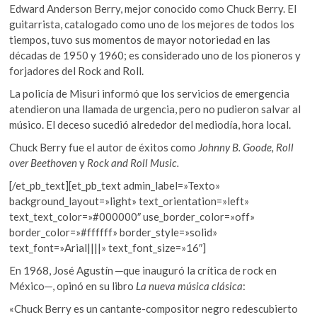
Edward Anderson Berry, mejor conocido como Chuck Berry. El
guitarrista, catalogado como uno de los mejores de todos los
tiempos, tuvo sus momentos de mayor notoriedad en las
décadas de 1950 y 1960; es considerado uno de los pioneros y
forjadores del Rock and Roll.
La policía de Misuri informó que los servicios de emergencia
atendieron una llamada de urgencia, pero no pudieron salvar al
músico. El deceso sucedió alrededor del mediodía, hora local.
Chuck Berry fue el autor de éxitos como
Johnny B. Goode, Roll
over Beethoven
y
Rock and Roll Music.
[/et_pb_text][et_pb_text admin_label=»Texto»
background_layout=»light» text_orientation=»left»
text_text_color=»#000000″ use_border_color=»off»
border_color=»#ffffff» border_style=»solid»
text_font=»Arial||||» text_font_size=»16″]
En 1968, José Agustín
─
que inauguró la crítica de rock en
México
─
, opinó en su libro
La nueva música clásica
:
«Chuck Berry es un cantante-compositor negro redescubierto