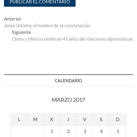
Navegación
Entrada
Anterior
anterior:
Jesús Urbieta, el hombre de la constelación
de
Entrada
Siguiente
entradas
siguiente:
China y México celebran 45 años de relaciones diplomáticas
CALENDARIO
MARZO 2017
L
M
X
J
V
S
D
1
2
3
4
5