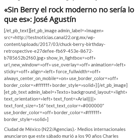
k
p
k
«Sin Berry el rock moderno no sería lo
o
p
que es»: José Agustín
e
n
[/et_pb_text][et_pb_image admin_label=»Imagen»
src=»http://testnoticias.canal22.org.mx/wp-
content/uploads/2017/03/chuck-berry-birthday-
retrospective-e27defee-fb69-453e-8672-
b785652b2f60.jpg» show_in_lightbox=»off»
url_new_window=»off» use_overlay=»off» animation=»left»
sticky=»off» align=»left» force_fullwidth=»off»
always_center_on_mobile=»on» use_border_color=»off»
border_color=»#ffffff» border_style=»solid»] [/et_pb_image]
[et_pb_text admin_label=»Texto» background_layout=»light»
text_orientation=»left» text_font=»Arial||||»
text_font_size=»16″ text_text_color=»#000000″
use_border_color=»off» border_color=»#ffffff»
border_style=»solid»]
Ciudad de México (N22/Agencias).- Medios internacionales
anunciaron que este sábado murió a los 90 años Charles