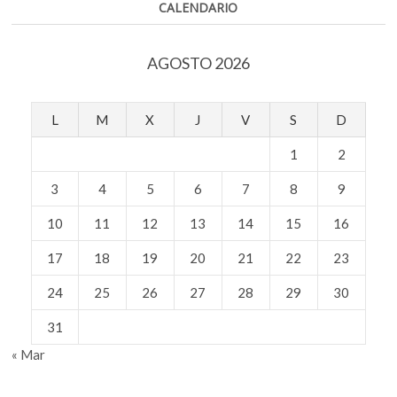
CALENDARIO
«Agua,
barro
y
AGOSTO 2026
fuego»
L
M
X
J
V
S
D
1
2
3
4
5
6
7
8
9
10
11
12
13
14
15
16
17
18
19
20
21
22
23
24
25
26
27
28
29
30
31
« Mar