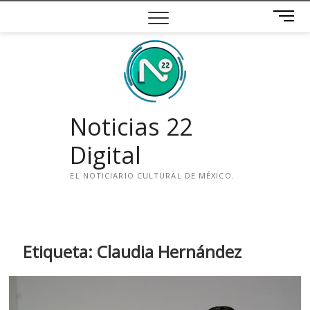
Saltar
B
al
o
contenido
t
ó
n
d
e
Noticias 22
m
e
Digital
n
ú
EL NOTICIARIO CULTURAL DE MÉXICO.
i
n
s
t
Etiqueta:
Claudia Hernández
a
g
r
a