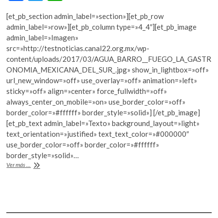
ac
w
h
k
o
[et_pb_section admin_label=»section»][et_pb_row
e
itt
at
p
admin_label=»row»][et_pb_column type=»4_4″][et_pb_image
b
er
s
e
admin_label=»Imagen»
n
src=»http://testnoticias.canal22.org.mx/wp-
o
A
content/uploads/2017/03/AGUA_BARRO__FUEGO_LA_GASTR
o
p
ONOMIA_MEXICANA_DEL_SUR_.jpg» show_in_lightbox=»off»
url_new_window=»off» use_overlay=»off» animation=»left»
k
p
sticky=»off» align=»center» force_fullwidth=»off»
always_center_on_mobile=»on» use_border_color=»off»
border_color=»#ffffff» border_style=»solid»] [/et_pb_image]
[et_pb_text admin_label=»Texto» background_layout=»light»
text_orientation=»justified» text_text_color=»#000000″
use_border_color=»off» border_color=»#ffffff»
border_style=»solid»…
La
Ver más ...
comida
del
sur
está
hecha
de