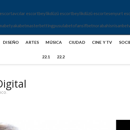
 escort
avcılar escort
beylikdüzü escort
beylikdüzü escort
esenyurt es
mabet
yakabet
masterbetting
pusulabet
ofansifbet
norabahis
nisanbet
DISEÑO
ARTES
MÚSICA
CIUDAD
CINE Y TV
SOCI
22.1
22.2
igital
ICO.