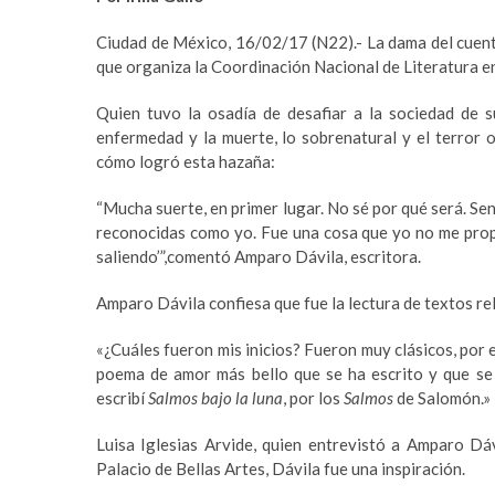
a
m
r
a
Ciudad de México, 16/02/17 (N22).- La dama del cuent
e
s
que organiza la Coordinación Nacional de Literatura en
s
t
c
e
Quien tuvo la osadía de desafiar a la sociedad de s
o
r
enfermedad y la muerte, lo sobrenatural y el terror 
r
b
cómo logró esta hazaña:
t
e
b
t
“Mucha suerte, en primer lugar. No sé por qué será. Se
e
t
reconocidas como yo. Fue una cosa que yo no me propuse
y
i
saliendo’”,comentó Amparo Dávila, escritora.
l
n
i
g
Amparo Dávila confiesa que fue la lectura de textos reli
k
p
«¿Cuáles fueron mis inicios? Fueron muy clásicos, por
d
u
poema de amor más bello que se ha escrito y que se
ü
s
escribí
Salmos bajo la luna
, por los
Salmos
de Salomón.»
z
u
ü
l
Luisa Iglesias Arvide, quien entrevistó a Amparo Dáv
e
a
Palacio de Bellas Artes, Dávila fue una inspiración.
s
b