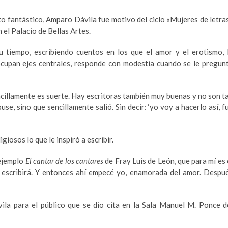
o fantástico, Amparo Dávila fue motivo del ciclo «Mujeres de letra
 el Palacio de Bellas Artes.
u tiempo, escribiendo cuentos en los que el amor y el erotismo, 
ocupan ejes centrales, responde con modestia cuando se le pregun
ncillamente es suerte. Hay escritoras también muy buenas y no son t
, sino que sencillamente salió. Sin decir: ‘yo voy a hacerlo así, f
giosos lo que le inspiró a escribir.
 ejemplo
El cantar de los cantares
de
Fray Luis de León, que para mí es 
 escribirá. Y entonces ahí empecé yo, enamorada del amor. Despu
ila para el público que se dio cita en la Sala Manuel M. Ponce d