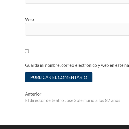
t
e
s
Web
c
o
r
t
ş
i
r
Guarda mi nombre, correo electrónico y web en este n
i
n
e
v
l
Navegación
Entrada
Anterior
e
anterior:
El director de teatro José Solé murió a los 87 años
de
r
e
entradas
s
c
o