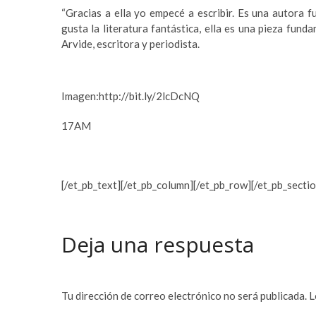
c
e
“Gracias a ella yo empecé a escribir. Es una autora fu
o
t
gusta la literatura fantástica, ella es una pieza fund
r
o
Arvide, escritora y periodista.
t
f
b
a
e
n
y
s
Imagen:http://bit.ly/2lcDcNQ
l
i
i
f
17AM
k
b
d
e
ü
t
[/et_pb_text][/et_pb_column][/et_pb_row][/et_pb_sectio
z
n
ü
o
e
r
s
a
Deja una respuesta
c
b
o
a
r
h
t
i
Tu dirección de correo electrónico no será publicada.
L
e
s