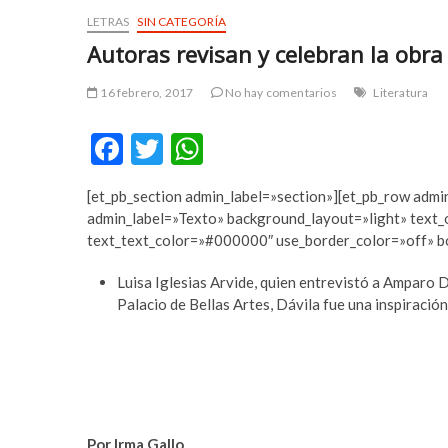
r
m
LETRAS
SIN CATEGORÍA
t
e
Autoras revisan y celebran la obr
a
y
v
b
16 febrero, 2017
No hay comentarios
Literatura
c
e
ı
t
F
T
W
l
p
ac
w
h
a
u
r
m
[et_pb_section admin_label=»section»][et_pb_row admi
e
itt
at
e
a
admin_label=»Texto» background_layout=»light» text_or
b
er
s
s
b
text_text_color=»#000000″ use_border_color=»off» bo
c
e
o
A
o
t
Luisa Iglesias Arvide, quien entrevistó a Amparo D
o
p
r
y
Palacio de Bellas Artes, Dávila fue una inspiración
t
a
k
p
a
k
v
a
c
b
ı
e
l
t
Por Irma Gallo