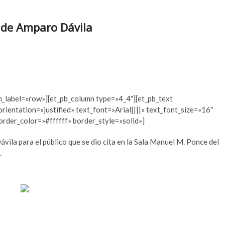
a de Amparo Dávila
n_label=»row»][et_pb_column type=»4_4″][et_pb_text
ientation=»justified» text_font=»Arial||||» text_font_size=»16″
rder_color=»#ffffff» border_style=»solid»]
ávila para el público que se dio cita en la Sala Manuel M. Ponce del
.