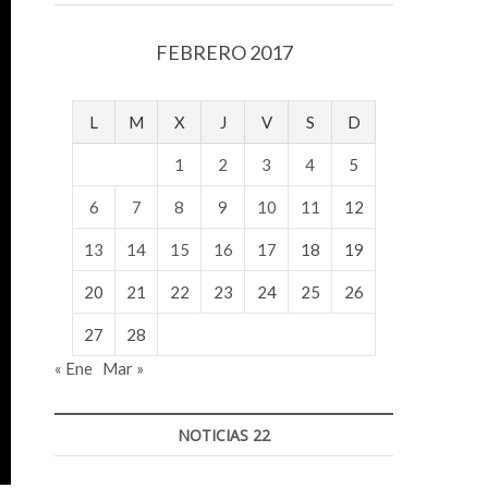
v
o
FEBRERO 2017
l
g
e
L
M
X
J
V
S
D
r
s
1
2
3
4
5
k
o
6
7
8
9
10
11
12
p
13
14
15
16
17
18
19
e
n
20
21
22
23
24
25
26
v
o
27
28
l
« Ene
Mar »
g
e
r
NOTICIAS 22
s
k