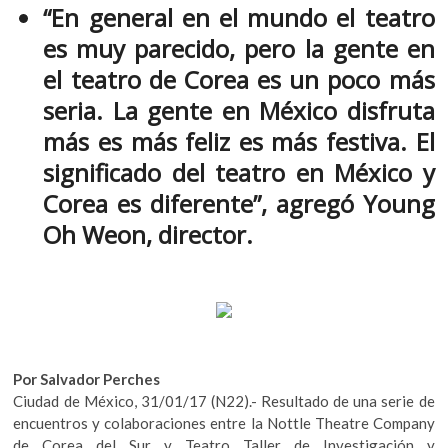
k
“En general en el mundo el teatro
e
itt
at
o
es muy parecido, pero la gente en
b
er
s
p
el teatro de Corea es un poco más
e
o
A
n
seria. La gente en México disfruta
o
p
más es más feliz es más festiva. El
k
p
significado del teatro en México y
Corea es diferente”, agregó Young
Oh Weon, director.
Por Salvador Perches
Ciudad de México, 31/01/17 (N22).- Resultado de una serie de
encuentros y colaboraciones entre la Nottle Theatre Company
de Corea del Sur y Teatro Taller de Investigación y