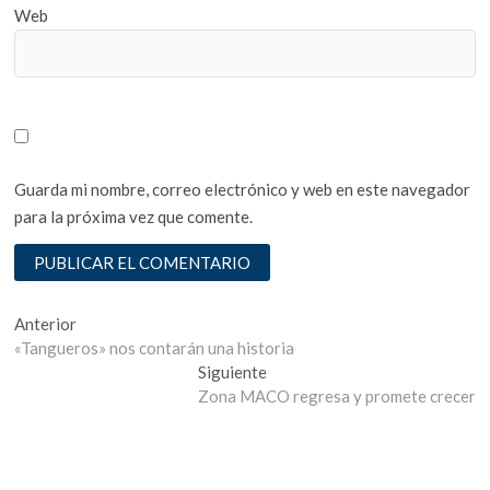
Web
Guarda mi nombre, correo electrónico y web en este navegador
para la próxima vez que comente.
Navegación
Entrada
Anterior
anterior:
«Tangueros» nos contarán una historia
de
Entrada
Siguiente
entradas
siguiente:
Zona MACO regresa y promete crecer