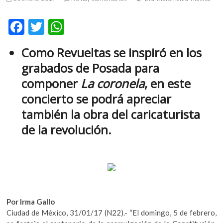
m
v
F
T
W
o
ac
w
h
l
Como Revueltas se inspiró en los
g
e
itt
at
e
grabados de Posada para
b
er
s
r
componer
La coronela
, en este
s
o
A
concierto se podrá apreciar
k
o
p
o
también la obra del caricaturista
k
p
p
de la revolución.
e
n
v
o
l
g
e
Por Irma Gallo
r
Ciudad de México, 31/01/17 (N22).- “El domingo, 5 de febrero,
s