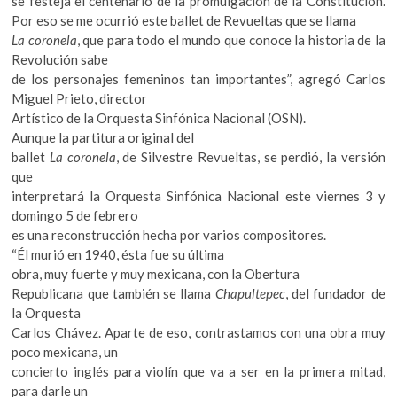
se festeja el centenario de la promulgación de la Constitución.
k
Por eso se me ocurrió este ballet de Revueltas que se llama
o
La coronela
, que para todo el mundo que conoce la historia de la
p
Revolución sabe
e
de los personajes femeninos tan importantes”, agregó Carlos
n
Miguel Prieto, director
Artístico de la Orquesta Sinfónica Nacional (OSN).
Aunque la partitura original del
ballet
La coronela
, de Silvestre Revueltas, se perdió, la versión
que
interpretará la Orquesta Sinfónica Nacional este viernes 3 y
domingo 5 de febrero
es una reconstrucción hecha por varios compositores.
“Él murió en 1940, ésta fue su última
obra, muy fuerte y muy mexicana, con la Obertura
Republicana que también se llama
Chapultepec
, del fundador de
la Orquesta
Carlos Chávez. Aparte de eso, contrastamos con una obra muy
poco mexicana, un
concierto inglés para violín que va a ser en la primera mitad,
para darle un