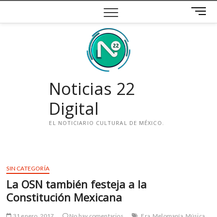
Saltar
B
al
o
contenido
t
ó
n
d
e
Noticias 22
m
e
Digital
n
ú
EL NOTICIARIO CULTURAL DE MÉXICO.
i
n
s
SIN CATEGORÍA
t
La OSN también festeja a la
a
g
Constitución Mexicana
r
a
31 enero, 2017
No hay comentarios
Era
Melomanía
Música