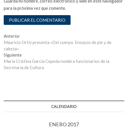
Guarda mi nombre, correo electrónico y web en este navegador
para la próxima vez que comente.
Navegación
Entrada
Anterior
anterior:
Mauricio Ortiz presenta «Del cuerpo. Ensayos de pie y de
de
cabeza»
entradas
Entrada
Siguiente
siguiente:
María Cristina García Cepeda nombra funcionarios de la
Secretaría de Cultura
CALENDARIO
ENERO 2017