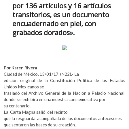
e
itt
at
k
por 136 artículos y 16 artículos
b
er
s
o
transitorios, es un documento
p
o
A
encuadernado en piel, con
e
o
p
n
grabados dorados».
k
p
Por Karen Rivera
Ciudad de México, 13/01/17, (N22).- La
edición original de la Constitución Política de los Estados
Unidos Mexicanos se
trasladó del Archivo General de la Nación a Palacio Nacional,
donde se exhibirá en una muestra conmemorativa por
su centenario.
La Carta Magna salió, del recinto
que la resguarda, acompañada de los documentos antecesores
que sentaron las bases de su creación.