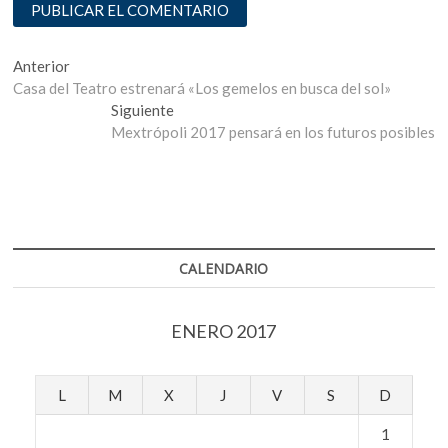
Navegación
Entrada
Anterior
anterior:
Casa del Teatro estrenará «Los gemelos en busca del sol»
de
Entrada
Siguiente
entradas
siguiente:
Mextrópoli 2017 pensará en los futuros posibles
CALENDARIO
ENERO 2017
L
M
X
J
V
S
D
1