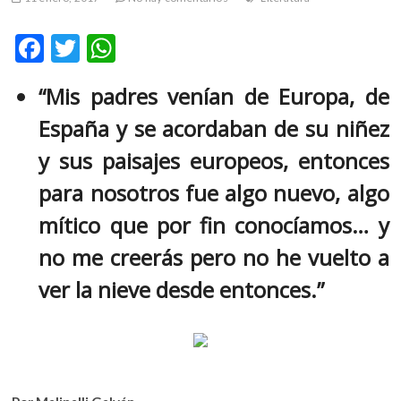
m
v
F
T
W
o
ac
w
h
l
“Mis padres venían de Europa, de
g
e
itt
at
e
España y se acordaban de su niñez
b
er
s
r
s
o
A
y sus paisajes europeos, entonces
k
o
p
para nosotros fue algo nuevo, algo
o
k
p
p
mítico que por fin conocíamos… y
e
no me creerás pero no he vuelto a
n
v
ver la nieve desde entonces.”
o
l
g
e
r
s