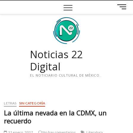
Saltar
B
al
o
contenido
t
ó
n
d
e
Noticias 22
m
e
Digital
n
ú
EL NOTICIARIO CULTURAL DE MÉXICO.
i
n
s
LETRAS
SIN CATEGORÍA
t
La última nevada en la CDMX, un
a
g
recuerdo
r
a
11 enero, 2017
No hay comentarios
Literatura