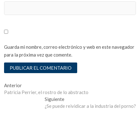
Guarda mi nombre, correo electrónico y web en este navegador
para la próxima vez que comente.
Navegación
Entrada
Anterior
anterior:
Patricia Perrier, el rostro de lo abstracto
de
Entrada
Siguiente
entradas
siguiente:
¿Se puede reividicar a la industria del porno?