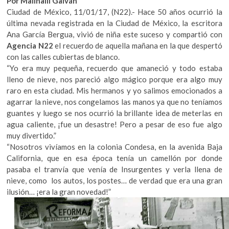
Por Malinalli Galván
k
Ciudad de México, 11/01/17, (N22).- Hace 50 años ocurrió la
o
última nevada registrada en la Ciudad de México, la escritora
p
Ana García Bergua, vivió de niña este suceso y compartió con
e
Agencia N22
el recuerdo de aquella mañana en la que despertó
n
con las calles cubiertas de blanco.
“Yo era muy pequeña, recuerdo que amaneció y todo estaba
lleno de nieve, nos pareció algo mágico porque era algo muy
raro en esta ciudad. Mis hermanos y yo salimos emocionados a
agarrar la nieve, nos congelamos las manos ya que no teníamos
guantes y luego se nos ocurrió la brillante idea de meterlas en
agua caliente, ¡fue un desastre! Pero a pesar de eso fue algo
muy divertido.”
“Nosotros vivíamos en la colonia Condesa, en la avenida Baja
California, que en esa época tenía un camellón por donde
pasaba el tranvía que venía de Insurgentes y verla llena de
nieve, como los autos, los postes… de verdad que era una gran
ilusión… ¡era la gran novedad!”