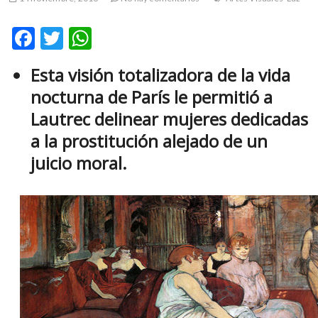
m
v
F
T
W
o
ac
w
h
l
Esta visión totalizadora de la vida
g
e
itt
at
e
nocturna de París le permitió a
b
er
s
r
Lautrec delinear mujeres dedicadas
s
o
A
a la prostitución alejado de un
k
o
p
o
juicio moral.
k
p
p
e
n
v
o
l
g
e
r
s