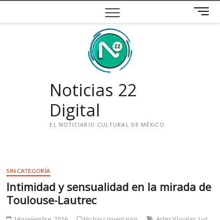
Saltar
B
al
o
contenido
t
ó
n
d
e
Noticias 22
m
e
Digital
n
ú
EL NOTICIARIO CULTURAL DE MÉXICO.
i
n
s
SIN CATEGORÍA
t
Intimidad y sensualidad en la mirada de
a
g
Toulouse-Lautrec
r
a
14 noviembre, 2016
No hay comentarios
Artes Visuales
Luz