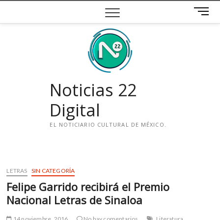
Saltar
B
al
o
contenido
t
ó
n
d
e
Noticias 22
m
e
Digital
n
ú
EL NOTICIARIO CULTURAL DE MÉXICO.
i
n
s
LETRAS
SIN CATEGORÍA
t
Felipe Garrido recibirá el Premio
a
g
Nacional Letras de Sinaloa
r
a
14 noviembre, 2016
No hay comentarios
Literatura