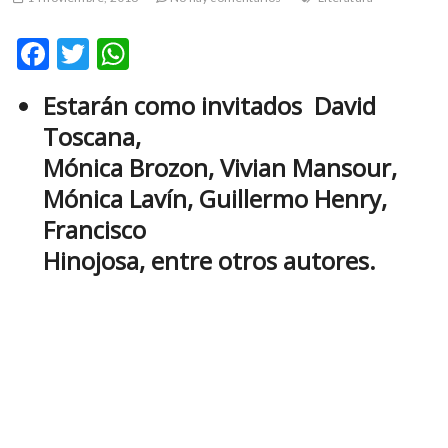
m
v
F
T
W
o
ac
w
h
l
Estarán como invitados David
g
e
itt
at
e
Toscana,
b
er
s
r
Mónica Brozon, Vivian Mansour,
s
o
A
Mónica Lavín, Guillermo Henry,
k
o
p
o
Francisco
k
p
p
Hinojosa, entre otros autores.
e
n
v
o
l
g
e
r
s