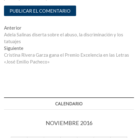
Navegación
Entrada
Anterior
anterior:
Adela Salinas diserta sobre el abuso, la discriminación y los
de
tatuajes
entradas
Entrada
Siguiente
siguiente:
Cristina Rivera Garza gana el Premio Excelencia en las Letras
«José Emilio Pacheco»
CALENDARIO
NOVIEMBRE 2016