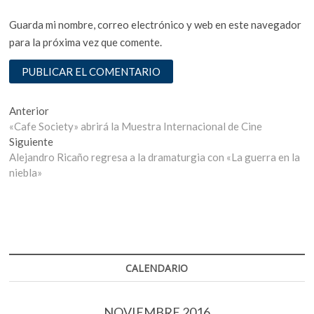
Guarda mi nombre, correo electrónico y web en este navegador
para la próxima vez que comente.
Navegación
Entrada
Anterior
anterior:
«Cafe Society» abrirá la Muestra Internacional de Cine
de
Entrada
Siguiente
entradas
siguiente:
Alejandro Ricaño regresa a la dramaturgia con «La guerra en la
niebla»
CALENDARIO
NOVIEMBRE 2016