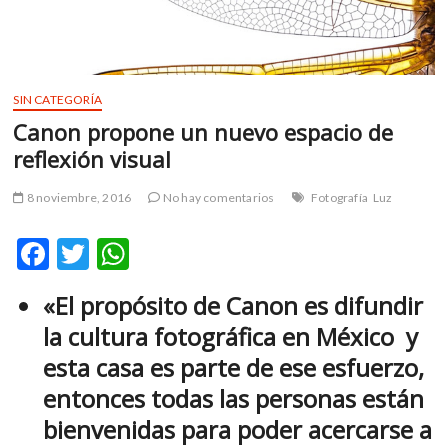
m
v
o
l
SIN CATEGORÍA
g
Canon propone un nuevo espacio de
e
r
reflexión visual
s
k
8 noviembre, 2016
No hay comentarios
Fotografía
Luz
o
p
F
T
W
e
ac
w
h
n
«El propósito de Canon es difundir
v
e
itt
at
o
la cultura fotográfica en México y
b
er
s
l
esta casa es parte de ese esfuerzo,
g
o
A
e
entonces todas las personas están
o
p
r
bienvenidas para poder acercarse a
s
k
p