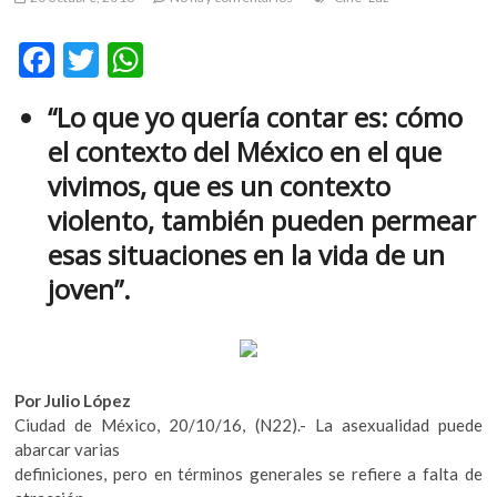
m
v
F
T
W
o
ac
w
h
l
“Lo que yo quería contar es: cómo
g
e
itt
at
e
el contexto del México en el que
b
er
s
r
vivimos, que es un contexto
s
o
A
violento, también pueden permear
k
o
p
o
esas situaciones en la vida de un
k
p
p
joven”.
e
n
v
o
l
Por Julio López
g
Ciudad de México, 20/10/16, (N22).- La asexualidad puede
e
abarcar varias
r
definiciones, pero en términos generales se refiere a falta de
s