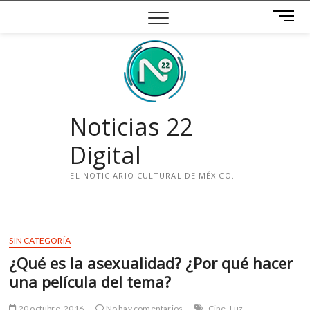
Saltar
B
al
o
contenido
t
ó
n
d
e
Noticias 22
m
e
Digital
n
ú
EL NOTICIARIO CULTURAL DE MÉXICO.
i
n
s
SIN CATEGORÍA
t
¿Qué es la asexualidad? ¿Por qué hacer
a
g
una película del tema?
r
a
20 octubre, 2016
No hay comentarios
Cine
Luz