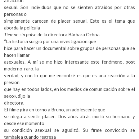
atracción
k
sexual. Son individuos que no se sienten atraídos por otras
o
personas o
p
simplemente carecen de placer sexual. Este es el tema que
e
aborda la película
n
Tiempo sin pulso
de la directora Bárbara Ochoa.
“La historia surgió por una investigación que
hice para hacer un documental sobre grupos de personas que se
hacen llamar
asexuales. A mí se me hizo interesante este fenómeno, post
moderno, raro, la
verdad, y con lo que me encontré es que es una reacción a la
presión
que hay en todos lados, en los medios de comunicación sobre el
sexo», dijo la
directora.
El filme gira en torno a Bruno, un adolescente que
se niega a sentir placer. Dos años atrás murió su hermano y
desde ese momento
su condición asexual se agudizó. Su firme convicción se
tambalea cuando regresa