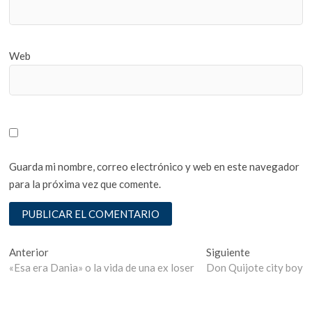
Web
Guarda mi nombre, correo electrónico y web en este navegador
para la próxima vez que comente.
Navegación
Entrada
Entrada
Anterior
Siguiente
anterior:
siguiente:
«Esa era Dania» o la vida de una ex loser
Don Quijote city boy
de
entradas