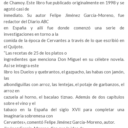
k
de Chamoy. Este libro fue publicado originalmente en 1998 y se
o
agotó casi de
p
inmediato. Su autor Felipe Jiménez García-Moreno, fue
e
redactor del Diario
ABC
n
en España y allí fue donde comenzó una serie de
investigaciones en torno a la
comida de la época de Cervantes a través de lo que escribió en
el Quijote.
“Las recetas de 25 de los platos o
ingredientes que menciona Don Miguel en su célebre novela.
Así se integra este
libro los Duelos y quebrantos, el gazpacho, las habas con jamón,
las
albondiguillas con arroz, las lentejas, el potaje de garbanzos, el
arroz en
cazuela al horno, el bacalao tiznao. Además de dos capítulos
sobre el vino y el
tabaco en la España del siglo XVII para completar una
imaginaria sobremesa con
Cervantes», comentó Felipe Jiménez García-Moreno, autor.