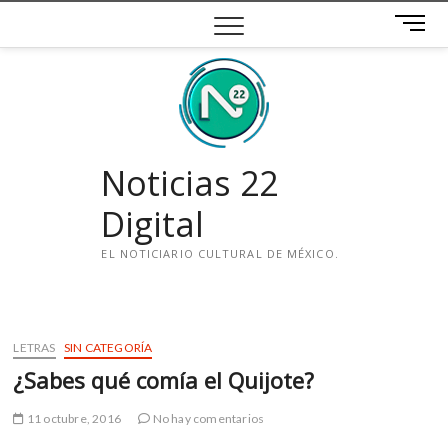
Saltar
B
al
o
contenido
t
ó
n
d
e
Noticias 22
m
e
Digital
n
ú
EL NOTICIARIO CULTURAL DE MÉXICO.
i
n
s
LETRAS
SIN CATEGORÍA
t
¿Sabes qué comía el Quijote?
a
g
11 octubre, 2016
No hay comentarios
r
a