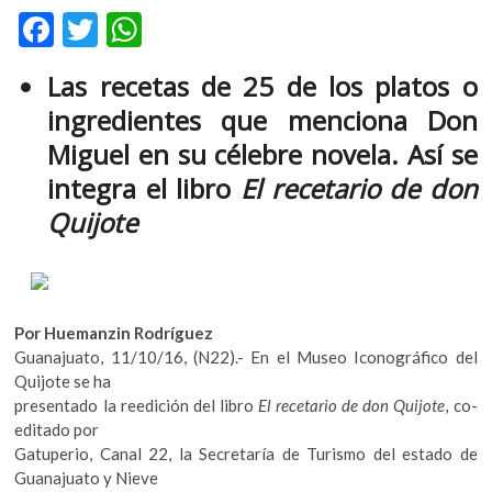
F
T
W
m
v
ac
w
h
o
Las recetas de 25 de los platos o
e
itt
at
l
ingredientes que menciona Don
g
b
er
s
e
Miguel en su célebre novela. Así se
o
A
r
integra el libro
El recetario de don
s
o
p
k
Quijote
k
p
o
p
e
n
v
Por Huemanzin Rodríguez
o
Guanajuato, 11/10/16, (N22).- En el Museo Iconográfico del
l
Quijote se ha
g
presentado la reedición del libro
El recetario de don Quijote
, co-
e
editado por
r
Gatuperio, Canal 22, la Secretaría de Turismo del estado de
s
Guanajuato y Nieve