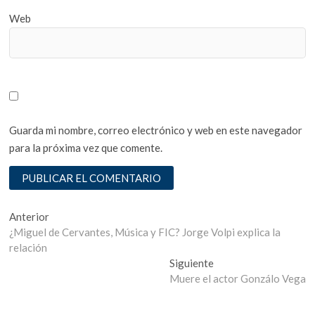
Web
Guarda mi nombre, correo electrónico y web en este navegador
para la próxima vez que comente.
Navegación
Entrada
Anterior
anterior:
¿Miguel de Cervantes, Música y FIC? Jorge Volpi explica la
de
relación
entradas
Entrada
Siguiente
siguiente:
Muere el actor Gonzálo Vega