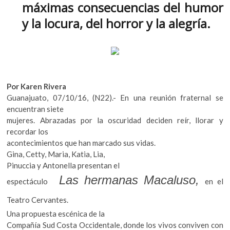
máximas consecuencias del humor
k
o
A
o
y la locura, del horror y la alegría.
o
p
p
e
k
p
n
Por Karen Rivera
Guanajuato, 07/10/16, (N22).- En una reunión fraternal se
encuentran siete
mujeres. Abrazadas por la oscuridad deciden reír, llorar y
recordar los
acontecimientos que han marcado sus vidas.
Gina, Cetty, Maria, Katia, Lia,
Pinuccia y Antonella presentan el
Las hermanas Macaluso,
espectáculo
en el
Teatro Cervantes.
Una propuesta escénica de la
Compañía Sud Costa Occidentale, donde los vivos conviven con