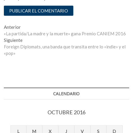
Navegación
Entrada
Anterior
anterior:
«La partida/La madre y la muerte» gana Premio CANIEM 2016
de
Entrada
Siguiente
entradas
siguiente:
Foreign Diplomats, una banda que transita entre lo «indie» y el
«pop»
CALENDARIO
OCTUBRE 2016
L
M
X
J
V
S
D