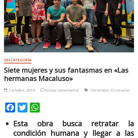
m
v
o
l
g
e
r
s
k
SIN CATEGORÍA
o
Siete mujeres y sus fantasmas en «Las
p
hermanas Macaluso»
e
n
7 octubre, 2016
No hay comentarios
Cervantino
Escenarios
v
o
F
T
W
l
g
ac
w
h
e
Esta obra busca retratar la
e
itt
at
r
condición humana y llegar a las
b
er
s
s