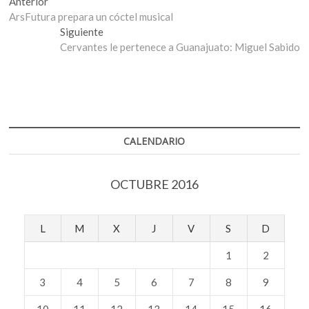
Navegación
Entrada
Anterior
anterior:
ArsFutura prepara un cóctel musical
de
Entrada
Siguiente
entradas
siguiente:
Cervantes le pertenece a Guanajuato: Miguel Sabido
CALENDARIO
OCTUBRE 2016
L
M
X
J
V
S
D
1
2
3
4
5
6
7
8
9
10
11
12
13
14
15
16