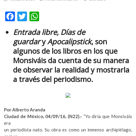
m
v
F
T
W
o
ac
w
h
l
Entrada libre, Días de
g
e
itt
at
e
guardar
y
Apocalipstick
, son
b
er
s
r
algunos de los libros en los que
s
o
A
Monsiváis da cuenta de su manera
k
o
p
o
de observar la realidad y mostrarla
k
p
p
a través del periodismo.
e
n
v
o
l
Por Alberto Aranda
g
Ciudad de México, 04/09/16, (N22).-
“Yo diría que Monsiváis
e
era
r
un periodista nato. Su obra es como un inmenso archipiélago,
s