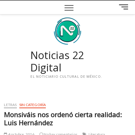
Saltar
B
al
o
contenido
t
ó
n
d
e
Noticias 22
m
e
Digital
n
ú
EL NOTICIARIO CULTURAL DE MÉXICO.
i
n
s
LETRAS
SIN CATEGORÍA
t
Monsiváis nos ordenó cierta realidad:
a
g
Luis Hernández
r
a
4 octubre, 2016
No hay comentarios
Literatura