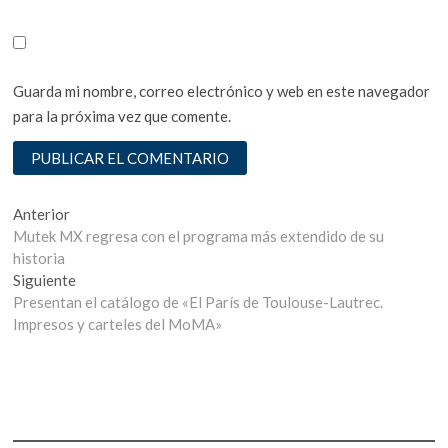
Guarda mi nombre, correo electrónico y web en este navegador
para la próxima vez que comente.
Navegación
Entrada
Anterior
anterior:
Mutek MX regresa con el programa más extendido de su
de
historia
entradas
Entrada
Siguiente
siguiente:
Presentan el catálogo de «El París de Toulouse-Lautrec.
Impresos y carteles del MoMA»