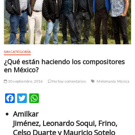
m
v
o
l
g
e
r
s
SIN CATEGORÍA
k
¿Qué están haciendo los compositores
o
en México?
p
e
30 septiembre, 2016
No hay comentarios
Melomanía
Música
n
v
F
T
W
o
ac
w
h
l
g
Amilkar
e
itt
at
e
Jiménez, Leonardo Soqui, Frino,
b
er
s
r
Celso Duarte y Mauricio Sotelo
s