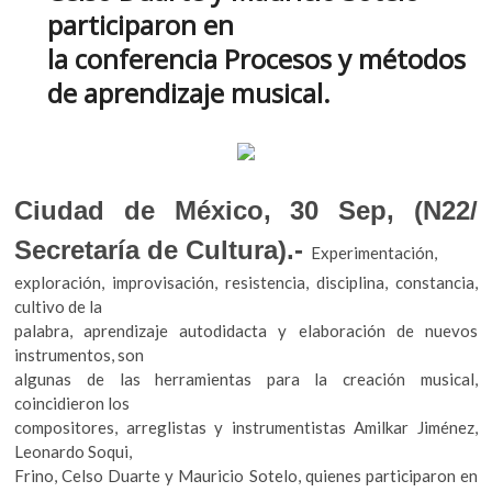
o
A
k
participaron en
o
p
o
la conferencia Procesos y métodos
p
k
p
e
de aprendizaje musical.
n
Ciudad de México, 30 Sep, (N22/
Secretaría de Cultura).-
Experimentación,
exploración, improvisación, resistencia, disciplina, constancia,
cultivo de la
palabra, aprendizaje autodidacta y elaboración de nuevos
instrumentos, son
algunas de las herramientas para la creación musical,
coincidieron los
compositores, arreglistas y instrumentistas Amilkar Jiménez,
Leonardo Soqui,
Frino, Celso Duarte y Mauricio Sotelo, quienes participaron en