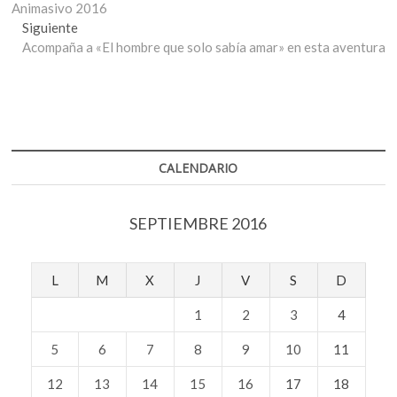
de
Animasivo 2016
entradas
Entrada
Siguiente
siguiente:
Acompaña a «El hombre que solo sabía amar» en esta aventura
CALENDARIO
SEPTIEMBRE 2016
L
M
X
J
V
S
D
1
2
3
4
5
6
7
8
9
10
11
12
13
14
15
16
17
18