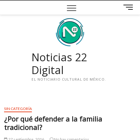
Saltar
B
al
o
contenido
t
ó
n
d
e
Noticias 22
m
e
Digital
n
ú
EL NOTICIARIO CULTURAL DE MÉXICO.
i
n
s
SIN CATEGORÍA
t
¿Por qué defender a la familia
a
g
tradicional?
r
a
27 septiembre, 2016
No hay comentarios