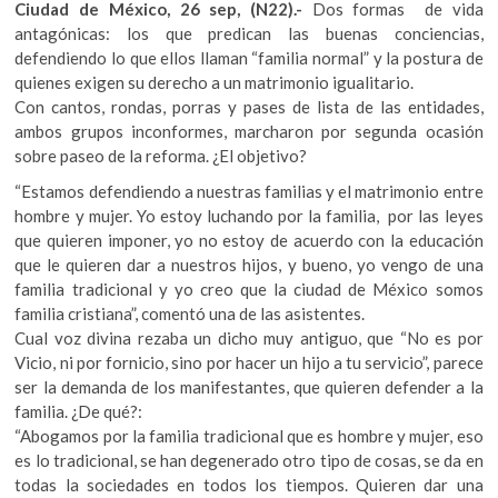
Ciudad de México, 26 sep, (N22).-
Dos formas de vida
k
antagónicas: los que predican las buenas conciencias,
o
defendiendo lo que ellos llaman “familia normal” y la postura de
p
quienes exigen su derecho a un matrimonio igualitario.
e
Con cantos, rondas, porras y pases de lista de las entidades,
n
ambos grupos inconformes, marcharon por segunda ocasión
sobre paseo de la reforma. ¿El objetivo?
“Estamos defendiendo a nuestras familias y el matrimonio entre
hombre y mujer. Yo estoy luchando por la familia, por las leyes
que quieren imponer, yo no estoy de acuerdo con la educación
que le quieren dar a nuestros hijos, y bueno, yo vengo de una
familia tradicional y yo creo que la ciudad de México somos
familia cristiana”, comentó una de las asistentes.
Cual voz divina rezaba un dicho muy antiguo, que “No es por
Vicio, ni por fornicio, sino por hacer un hijo a tu servicio”, parece
ser la demanda de los manifestantes, que quieren defender a la
familia. ¿De qué?:
“Abogamos por la familia tradicional que es hombre y mujer, eso
es lo tradicional, se han degenerado otro tipo de cosas, se da en
todas la sociedades en todos los tiempos. Quieren dar una