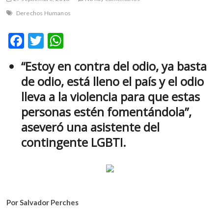
m
Derechos Humanos
v
o
F
T
W
l
ac
w
h
g
e
“Estoy en contra del odio, ya basta
e
itt
at
r
de odio, está lleno el país y el odio
b
er
s
s
lleva a la violencia para que estas
k
o
A
o
personas estén fomentándola”,
o
p
p
aseveró una asistente del
e
k
p
n
contingente LGBTI.
v
o
l
g
e
Por Salvador Perches
r
s