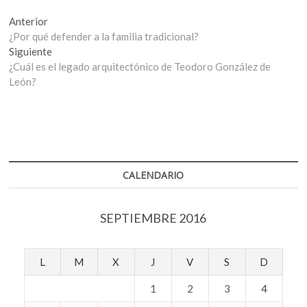
Navegación
Entrada
Anterior
anterior:
¿Por qué defender a la familia tradicional?
de
Entrada
Siguiente
entradas
siguiente:
¿Cuál es el legado arquitectónico de Teodoro González de
León?
CALENDARIO
SEPTIEMBRE 2016
L
M
X
J
V
S
D
1
2
3
4