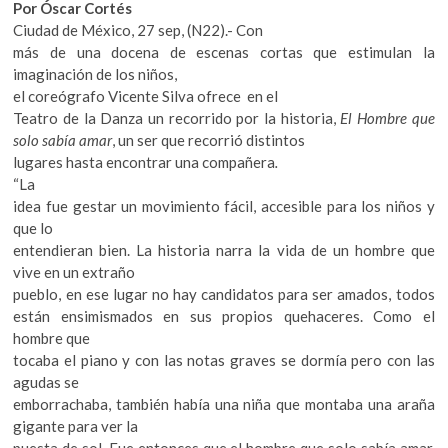
Por Óscar Cortés
k
Ciudad de México, 27 sep, (N22).-
Con
o
más de una docena de escenas cortas que estimulan la
p
imaginación de los niños,
e
el coreógrafo Vicente Silva ofrece en el
n
Teatro de la Danza un recorrido por la historia,
El Hombre que
solo sabía amar
, un ser que recorrió distintos
lugares hasta encontrar una compañera
.
“La
idea fue gestar un movimiento fácil, accesible para los niños y
que lo
entendieran bien. La historia narra la vida de un hombre que
vive en un extraño
pueblo, en ese lugar no hay candidatos para ser amados, todos
están ensimismados en sus propios quehaceres. Como el
hombre que
tocaba el piano y con las notas graves se dormía pero con las
agudas se
emborrachaba, también había una niña que montaba una araña
gigante para ver la
puesta de sol. Fue entonces que el hombre que solo sabía amar,