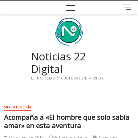
Saltar
B
al
o
contenido
t
ó
n
d
e
Noticias 22
m
e
Digital
n
ú
EL NOTICIARIO CULTURAL DE MÉXICO.
i
n
s
SIN CATEGORÍA
t
Acompaña a «El hombre que solo sabía
a
g
amar» en esta aventura
r
a
27 septiembre, 2016
No hay comentarios
Escenarios