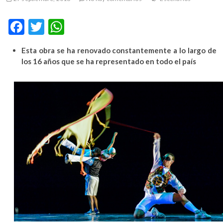
m
v
F
T
W
o
ac
w
h
l
Esta obra se ha renovado constantemente a lo largo de
g
e
itt
at
los 16 años que se ha representado en todo el país
e
b
er
s
r
s
o
A
k
o
p
o
k
p
p
e
n
v
o
l
g
e
r
s