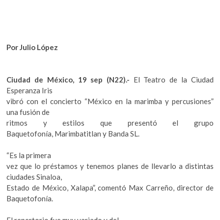
k
o
p
e
Por Julio López
n
Ciudad de México, 19 sep (N22).-
El Teatro de la Ciudad
Esperanza Iris
vibró con el concierto “México en la marimba y percusiones”
una fusión de
ritmos y estilos que presentó el grupo
Baquetofonía, Marimbatitlan y Banda SL.
“Es la primera
vez que lo préstamos y tenemos planes de llevarlo a distintas
ciudades Sinaloa,
Estado de México, Xalapa”, comentó Max Carreño, director de
Baquetofonía.