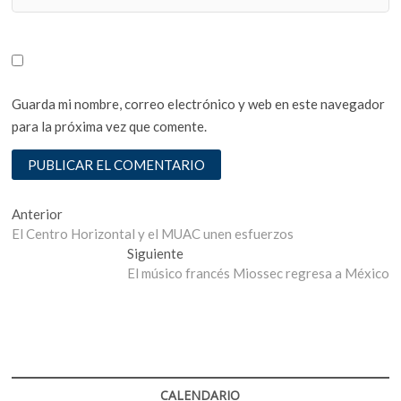
Guarda mi nombre, correo electrónico y web en este navegador
para la próxima vez que comente.
Navegación
Entrada
Anterior
anterior:
El Centro Horizontal y el MUAC unen esfuerzos
de
Entrada
Siguiente
entradas
siguiente:
El músico francés Miossec regresa a México
CALENDARIO