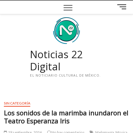
Saltar
B
al
o
contenido
t
ó
n
d
e
Noticias 22
m
e
Digital
n
ú
EL NOTICIARIO CULTURAL DE MÉXICO.
i
n
s
SIN CATEGORÍA
t
Los sonidos de la marimba inundaron el
a
g
Teatro Esperanza Iris
r
a
19 septiembre, 2016
No hay comentarios
Melomanía
Música