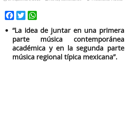
m
v
F
T
W
o
ac
w
h
l
“La idea de juntar en una primera
g
e
itt
at
e
parte música contemporánea
b
er
s
r
académica y en la segunda parte
s
o
A
música regional típica mexicana”.
k
o
p
o
k
p
p
e
n
v
o
l
g
e
r
s