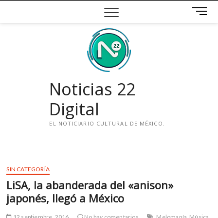
Saltar
B
al
o
contenido
t
ó
n
d
e
Noticias 22
m
e
Digital
n
ú
EL NOTICIARIO CULTURAL DE MÉXICO.
i
n
s
SIN CATEGORÍA
t
LiSA, la abanderada del «anison»
a
g
japonés, llegó a México
r
a
12 septiembre, 2016
No hay comentarios
Melomanía
Música