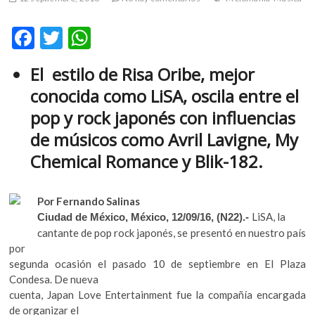
m
v
F
T
W
o
ac
w
h
l
El estilo de Risa Oribe, mejor
g
e
itt
at
e
conocida como LiSA, oscila entre el
b
er
s
r
pop y rock japonés con influencias
s
o
A
de músicos como Avril Lavigne, My
k
o
p
o
Chemical Romance y Blik-182.
k
p
p
e
n
Por Fernando Salinas
v
LiSA, la
Ciudad de México, México, 12/09/16, (N22).-
o
cantante de pop rock japonés, se presentó en nuestro país
l
por
g
segunda ocasión el pasado 10 de septiembre en El Plaza
e
Condesa. De nueva
r
cuenta, Japan Love Entertainment fue la compañía encargada
s
de organizar el