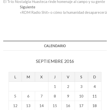
anterior:
El Trío Nostalgia Huasteca rinde homenaje al campo y su gente
de
Entrada
Siguiente
entradas
siguiente:
«RDM Radio Shit» o cómo la humanidad desaparecerá
CALENDARIO
SEPTIEMBRE 2016
L
M
X
J
V
S
D
1
2
3
4
5
6
7
8
9
10
11
12
13
14
15
16
17
18