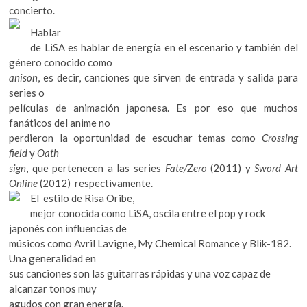
k
concierto.
o
Hablar
p
de LiSA es hablar de energía en el escenario y también del
e
género conocido como
n
anison
, es decir, canciones que sirven de entrada y salida para
series o
películas de animación japonesa. Es por eso que muchos
fanáticos del anime no
perdieron la oportunidad de escuchar temas como
Crossing
field
y
Oath
sign
, que pertenecen a las series
Fate/Zero
(2011) y
Sword Art
Online
(2012) respectivamente.
El estilo de Risa Oribe,
mejor conocida como LiSA, oscila entre el pop y rock
japonés con influencias de
músicos como Avril Lavigne, My Chemical Romance y Blik-182.
Una generalidad en
sus canciones son las guitarras rápidas y una voz capaz de
alcanzar tonos muy
agudos con gran energía.