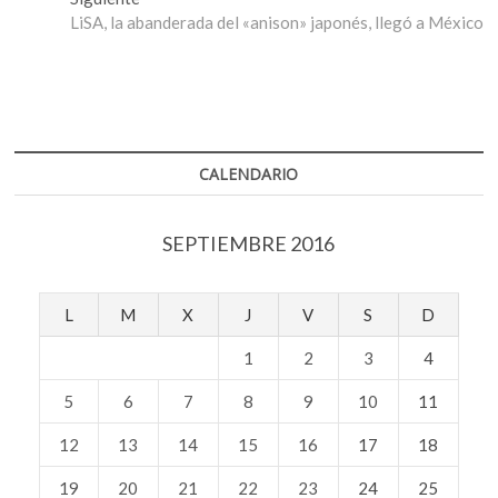
entradas
siguiente:
LiSA, la abanderada del «anison» japonés, llegó a México
CALENDARIO
SEPTIEMBRE 2016
L
M
X
J
V
S
D
1
2
3
4
5
6
7
8
9
10
11
12
13
14
15
16
17
18
19
20
21
22
23
24
25