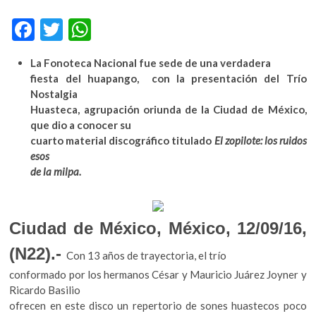
k
o
F
T
W
p
ac
w
h
e
L
a Fonoteca Nacional fue sede de una verdadera
e
itt
at
n
fiesta del huapango, con la presentación del Trío
b
er
s
Nostalgia
Huasteca, agrupación oriunda de la Ciudad de México,
o
A
que dio a conocer su
o
p
cuarto material discográfico titulado
El zopilote: los ruidos
esos
k
p
de la milpa.
Ciudad de México, México, 12/09/16,
(N22).-
Con 13 años de trayectoria, el trío
conformado por los hermanos César y Mauricio Juárez Joyner y
Ricardo Basilio
ofrecen en este disco un repertorio de sones huastecos poco