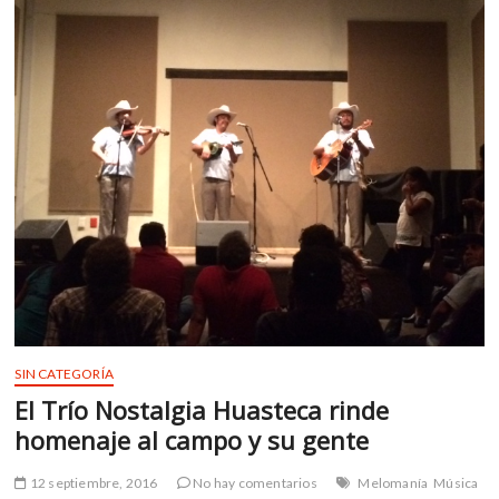
m
v
o
l
g
e
r
s
k
o
p
e
n
v
o
SIN CATEGORÍA
l
El Trío Nostalgia Huasteca rinde
g
homenaje al campo y su gente
e
r
s
12 septiembre, 2016
No hay comentarios
Melomanía
Música