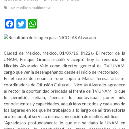
m
Luz
Medios y Multimedia
v
o
F
T
W
l
ac
w
h
g
e
e
itt
at
r
b
er
s
s
Ciudad de México, México, 01/09/16, (N22).- El rector de la
k
o
A
UNAM, Enrique Graue, recibió y aceptó hoy la renuncia de
o
Nicolás Alvarado Vale como director general de TV UNAM,
o
p
p
cargo que venía desempeñando desde el inicio del rectorado.
e
k
p
En el texto de renuncia –que copia a María Teresa Uriarte,
n
coordinadora de Difusión Cultural–, Nicolás Alvarado agradece
v
al rector la oportunidad brindada al frente de TV UNAM, lo que
o
le permitió, señala, “pensar lo audiovisual, poner mis
l
conocimientos y capacidades, adquiridos en todos y cada uno de
g
los lugares en los que he trabajado a lo largo de mi trayectoria
e
profesional, al servicio de una concepción de medios públicos.
r
“Agradezco profundamente lo que me ha dado la UNAM en
s