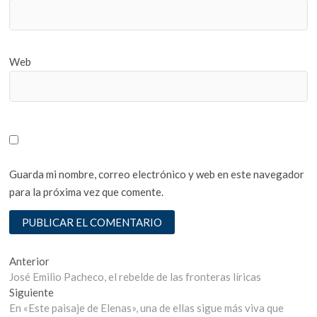
Web
Guarda mi nombre, correo electrónico y web en este navegador
para la próxima vez que comente.
Navegación
Entrada
Anterior
anterior:
José Emilio Pacheco, el rebelde de las fronteras líricas
de
Entrada
Siguiente
entradas
siguiente:
En «Este paisaje de Elenas», una de ellas sigue más viva que