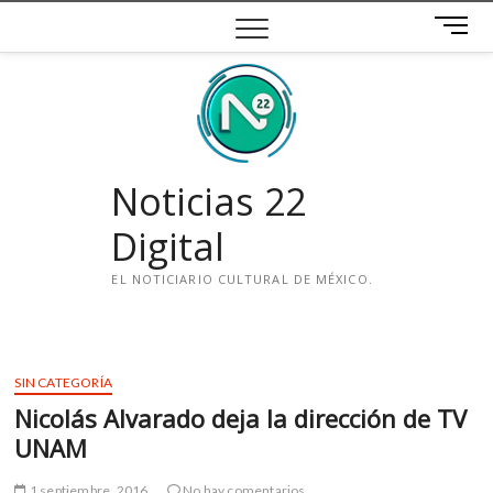
Saltar
B
al
o
contenido
t
ó
n
d
e
Noticias 22
m
e
Digital
n
ú
EL NOTICIARIO CULTURAL DE MÉXICO.
i
n
s
SIN CATEGORÍA
t
Nicolás Alvarado deja la dirección de TV
a
g
UNAM
r
a
1 septiembre, 2016
No hay comentarios