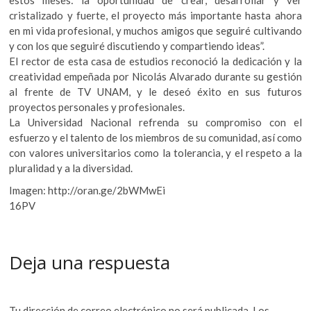
estos meses: la oportunidad de crear, desarrollar y ver
k
cristalizado y fuerte, el proyecto más importante hasta ahora
o
en mi vida profesional, y muchos amigos que seguiré cultivando
p
y con los que seguiré discutiendo y compartiendo ideas”.
e
El rector de esta casa de estudios reconoció la dedicación y la
n
creatividad empeñada por Nicolás Alvarado durante su gestión
al frente de TV UNAM, y le deseó éxito en sus futuros
proyectos personales y profesionales.
La Universidad Nacional refrenda su compromiso con el
esfuerzo y el talento de los miembros de su comunidad, así como
con valores universitarios como la tolerancia, y el respeto a la
pluralidad y a la diversidad.
Imagen: http://oran.ge/2bWMwEi
16PV
Deja una respuesta
Tu dirección de correo electrónico no será publicada.
Los