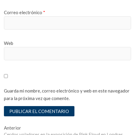
Correo electrónico
*
Web
Guarda mi nombre, correo electrónico y web en este navegador
para la próxima vez que comente.
Navegación
Entrada
Anterior
anterior:
Cerdos voladores en la exposición de Pink Floyd en Londres