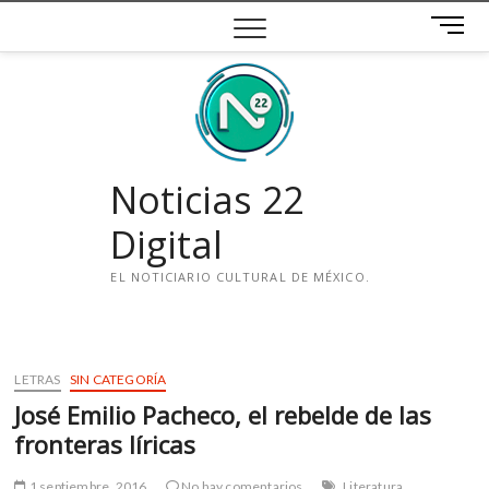
Saltar
B
al
o
contenido
t
ó
n
d
e
Noticias 22
m
e
Digital
n
ú
EL NOTICIARIO CULTURAL DE MÉXICO.
i
n
s
LETRAS
SIN CATEGORÍA
t
José Emilio Pacheco, el rebelde de las
a
g
fronteras líricas
r
a
1 septiembre, 2016
No hay comentarios
Literatura