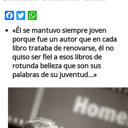
m
v
F
T
W
o
ac
w
h
l
«Él se mantuvo siempre joven
g
e
itt
at
e
porque fue un autor que en cada
b
er
s
r
libro trataba de renovarse, él no
s
o
A
quiso ser fiel a esos libros de
k
o
p
o
rotunda belleza que son sus
k
p
p
palabras de su juventud…»
e
n
v
o
l
g
e
r
s