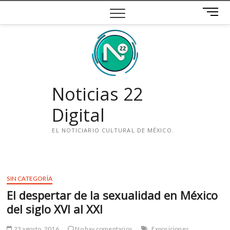
Saltar
B
al
o
contenido
t
ó
n
d
e
Noticias 22
m
e
Digital
n
ú
EL NOTICIARIO CULTURAL DE MÉXICO.
i
n
s
SIN CATEGORÍA
t
El despertar de la sexualidad en México
a
g
del siglo XVI al XXI
r
a
23 agosto, 2016
No hay comentarios
Exposiciones