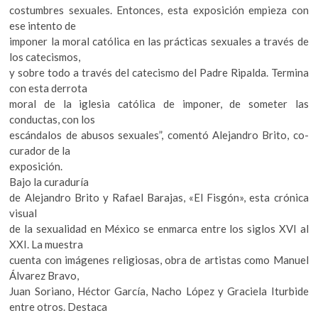
k
costumbres sexuales. Entonces, esta exposición empieza con
o
ese intento de
p
imponer la moral católica en las prácticas sexuales a través de
e
los catecismos,
n
y sobre todo a través del catecismo del Padre Ripalda. Termina
con esta derrota
moral de la iglesia católica de imponer, de someter las
conductas, con los
escándalos de abusos sexuales”, comentó Alejandro Brito, co-
curador de la
exposición.
Bajo la curaduría
de Alejandro Brito y Rafael Barajas, «El Fisgón», esta crónica
visual
de la sexualidad en México se enmarca entre los siglos XVI al
XXI. La muestra
cuenta con imágenes religiosas, obra de artistas como Manuel
Álvarez Bravo,
Juan Soriano, Héctor García, Nacho López y Graciela Iturbide
entre otros. Destaca