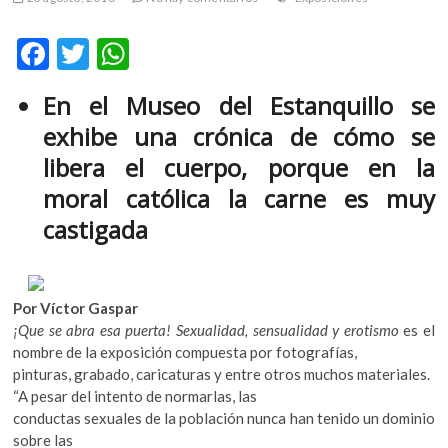
m
v
F
T
W
o
ac
w
h
l
En el Museo del Estanquillo se
g
e
itt
at
e
exhibe una crónica de cómo se
b
er
s
r
libera el cuerpo, porque en la
s
o
A
moral católica la carne es muy
k
o
p
o
castigada
k
p
p
e
n
v
Por Víctor Gaspar
o
¡Que se abra esa puerta! Sexualidad, sensualidad y erotismo
es el
l
nombre de la exposición compuesta por fotografías,
g
pinturas, grabado, caricaturas y entre otros muchos materiales.
e
“A pesar del intento de normarlas, las
r
conductas sexuales de la población nunca han tenido un dominio
s
sobre las