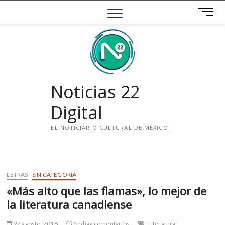
Saltar
B
al
o
contenido
t
ó
n
d
e
Noticias 22
m
e
Digital
n
ú
EL NOTICIARIO CULTURAL DE MÉXICO.
i
n
s
LETRAS
SIN CATEGORÍA
t
«Más alto que las flamas», lo mejor de
a
g
la literatura canadiense
r
a
22 agosto, 2016
No hay comentarios
Literatura