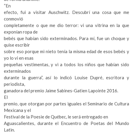
k
“En
o
efecto, fui a visitar Auschwitz. Descubrí una cosa que me
p
conmovió
e
completamente o que me dio terror: vi una vitrina en la que
n
exponían ropa de
bebés que habían sido exterminados. Para mí, fue un choque y
quise escribir
sobre eso porque mi nieto tenía la misma edad de esos bebés y
yo lo vi en esas
pequeñas vestimentas, y vi a todos los niños que habían sido
exterminados
durante la guerra”, así lo indicó Louise Dupré, escritora y
periodista,
ganadora del premio Jaime Sabines-Gatien Lapointe 2016.
El
premio, que otorgan por partes iguales el Seminario de Cultura
Mexicana y el
Festival de la Poesie de Québec, le será entregado en
Aguascalientes, durante el Encuentro de Poetas del Mundo
Latin.