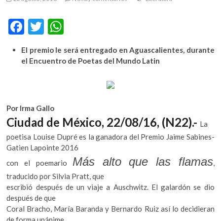
m
v
F
T
W
o
ac
w
h
l
El premio le será entregado en Aguascalientes, durante
g
e
itt
at
el Encuentro de Poetas del Mundo Latin
e
b
er
s
r
s
o
A
k
o
p
o
Por Irma Gallo
k
p
p
Ciudad de México, 22/08/16, (N22).-
La
e
poetisa Louise Dupré es la ganadora del Premio Jaime Sabines-
n
Gatien Lapointe 2016
v
Más alto que las flamas
o
con el poemario
,
l
traducido por Silvia Pratt, que
g
escribió después de un viaje a Auschwitz. El galardón se dio
e
después de que
r
Coral Bracho, María Baranda y Bernardo Ruiz así lo decidieran
s
de forma unánime.