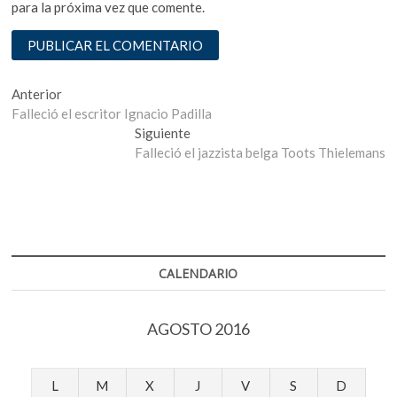
para la próxima vez que comente.
Navegación
Entrada
Anterior
anterior:
Falleció el escritor Ignacio Padilla
de
Entrada
Siguiente
entradas
siguiente:
Falleció el jazzista belga Toots Thielemans
CALENDARIO
AGOSTO 2016
L
M
X
J
V
S
D