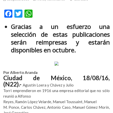
m
v
F
T
W
o
ac
w
h
l
Gracias a un esfuerzo una
g
e
itt
at
e
selección de estas publicaciones
b
er
s
r
serán reimpresas y estarán
s
o
A
disponibles en octubre.
k
o
p
o
k
p
p
e
n
Por Alberto Aranda
v
Ciudad de México, 18/08/16,
o
(N22).-
Agustín Loera y Chávez y Julio
l
Torri emprendieron en 1916 una empresa editorial que no sólo
g
reunió a Alfonso
e
Reyes, Ramón López Velarde, Manuel Toussaint, Manuel
r
M. Ponce, Carlos Chávez, Antonio Caso, Manuel Gómez Morín,
s
José Gorostiza,