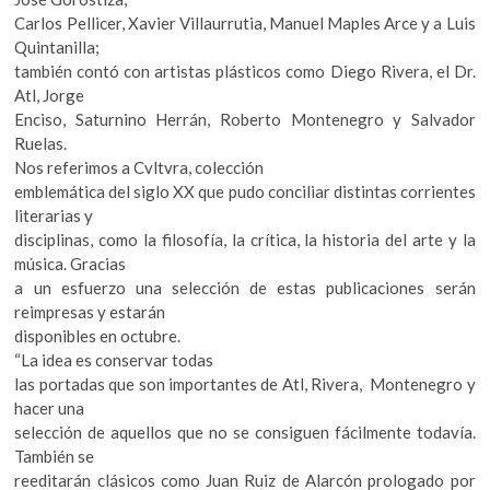
k
Carlos Pellicer, Xavier Villaurrutia, Manuel Maples Arce y a Luis
o
Quintanilla;
p
también contó con artistas plásticos como Diego Rivera, el Dr.
e
Atl, Jorge
n
Enciso, Saturnino Herrán, Roberto Montenegro y Salvador
Ruelas.
Nos referimos a Cvltvra, colección
emblemática del siglo XX que pudo conciliar distintas corrientes
literarias y
disciplinas, como la filosofía, la crítica, la historia del arte y la
música. Gracias
a un esfuerzo una selección de estas publicaciones serán
reimpresas y estarán
disponibles en octubre.
“La idea es conservar todas
las portadas que son importantes de Atl, Rivera, Montenegro y
hacer una
selección de aquellos que no se consiguen fácilmente todavía.
También se
reeditarán clásicos como Juan Ruiz de Alarcón prologado por