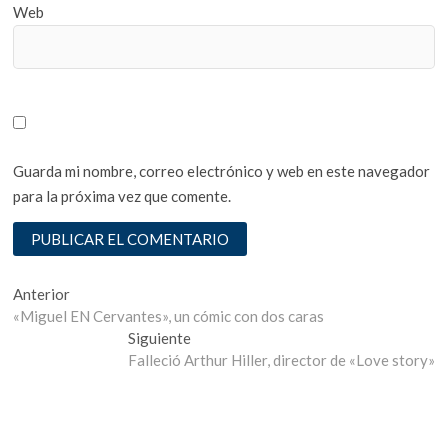
Web
Guarda mi nombre, correo electrónico y web en este navegador
para la próxima vez que comente.
Navegación
Entrada
Anterior
anterior:
«Miguel EN Cervantes», un cómic con dos caras
de
Entrada
Siguiente
entradas
siguiente:
Falleció Arthur Hiller, director de «Love story»