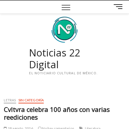
Saltar
B
al
o
contenido
t
ó
n
d
e
Noticias 22
m
e
Digital
n
ú
EL NOTICIARIO CULTURAL DE MÉXICO.
i
n
s
LETRAS
SIN CATEGORÍA
t
Cvltvra celebra 100 años con varias
a
g
reediciones
r
a
18 agosto, 2016
No hay comentarios
Literatura