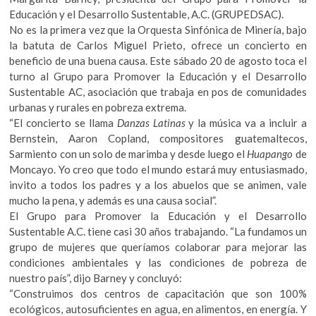
k
Educación y el Desarrollo Sustentable, A.C. (GRUPEDSAC).
o
No es la primera vez que la Orquesta Sinfónica de Minería, bajo
p
la batuta de Carlos Miguel Prieto, ofrece un concierto en
e
beneficio de una buena causa. Este sábado 20 de agosto toca el
n
turno al Grupo para Promover la Educación y el Desarrollo
Sustentable AC, asociación que trabaja en pos de comunidades
urbanas y rurales en pobreza extrema.
“El concierto se llama
Danzas Latinas
y la música va a incluir a
Bernstein, Aaron Copland, compositores guatemaltecos,
Sarmiento con un solo de marimba y desde luego el
Huapango
de
Moncayo. Yo creo que todo el mundo estará muy entusiasmado,
invito a todos los padres y a los abuelos que se animen, vale
mucho la pena, y además es una causa social”.
El Grupo para Promover la Educación y el Desarrollo
Sustentable A.C. tiene casi 30 años trabajando. “La fundamos un
grupo de mujeres que queríamos colaborar para mejorar las
condiciones ambientales y las condiciones de pobreza de
nuestro país”, dijo Barney y concluyó:
“Construimos dos centros de capacitación que son 100%
ecológicos, autosuficientes en agua, en alimentos, en energía. Y