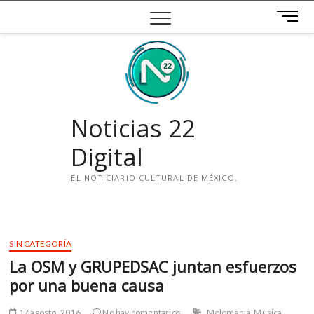
Saltar
B
al
o
contenido
t
ó
n
d
e
Noticias 22
m
e
Digital
n
ú
EL NOTICIARIO CULTURAL DE MÉXICO.
i
n
s
SIN CATEGORÍA
t
La OSM y GRUPEDSAC juntan esfuerzos
a
g
por una buena causa
r
a
17 agosto, 2016
No hay comentarios
Melomanía
Música