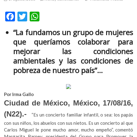
m
v
F
T
W
o
ac
w
h
l
“La fundamos un grupo de mujeres
g
e
itt
at
e
que queríamos colaborar para
b
er
s
r
mejorar las condiciones
s
o
A
ambientales y las condiciones de
k
o
p
o
pobreza de nuestro país”…
k
p
p
e
n
v
Por Irma Gallo
o
Ciudad de México, México, 17/08/16,
l
(N22).-
g
“Es un concierto familiar infantil, o sea: los papás
e
con sus niños, los abuelos con sus nietos. Es un concierto al que
r
Carlos Miguel le pone mucho amor, mucho empeño”, comentó
s
Margarita Barney, presidenta del Grupo para Promover la