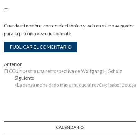
Guarda mi nombre, correo electrónico y web en este navegador
para la próxima vez que comente.
Navegación
Entrada
Anterior
anterior:
El CCU muestra una retrospectiva de Wolfgang H. Scholz
de
Entrada
Siguiente
entradas
siguiente:
«La danza me ha dado más a mí, que al revés»: Isabel Beteta
CALENDARIO