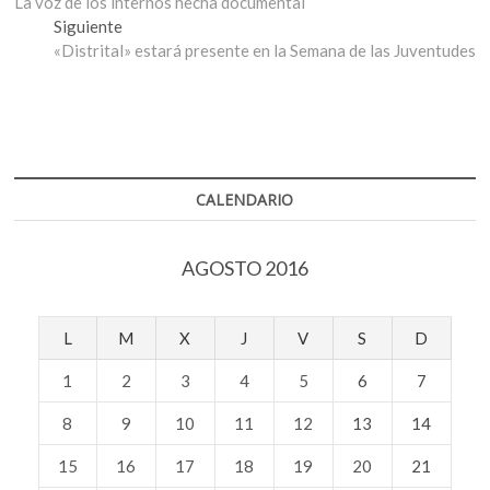
anterior:
La voz de los internos hecha documental
de
Entrada
Siguiente
entradas
siguiente:
«Distrital» estará presente en la Semana de las Juventudes
CALENDARIO
AGOSTO 2016
L
M
X
J
V
S
D
1
2
3
4
5
6
7
8
9
10
11
12
13
14
15
16
17
18
19
20
21