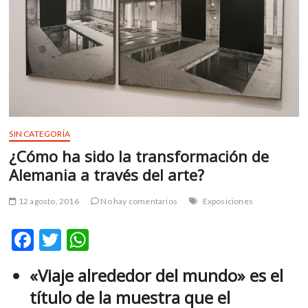
m
v
o
l
g
e
r
s
k
SIN CATEGORÍA
o
¿Cómo ha sido la transformación de
p
Alemania a través del arte?
e
n
12 agosto, 2016
No hay comentarios
Exposiciones
v
o
F
T
W
l
g
ac
w
h
e
«Viaje alrededor del mundo»
es el
e
itt
at
r
título de la muestra que el
b
er
s
s