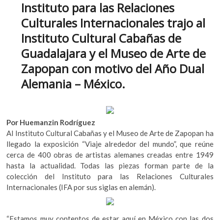
Instituto para las Relaciones
k
o
A
o
Culturales Internacionales trajo al
o
p
p
Instituto Cultural Cabañas de
e
k
p
n
Guadalajara y el Museo de Arte de
Zapopan con motivo del Año Dual
Alemania – México.
Por Huemanzin Rodríguez
Al Instituto Cultural Cabañas y el Museo de Arte de Zapopan ha
llegado la exposición “Viaje alrededor del mundo”, que reúne
cerca de 400 obras de artistas alemanes creadas entre 1949
hasta la actualidad. Todas las piezas forman parte de la
colección del Instituto para las Relaciones Culturales
Internacionales (IFA por sus siglas en alemán).
“Estamos muy contentos de estar aquí en México con las dos