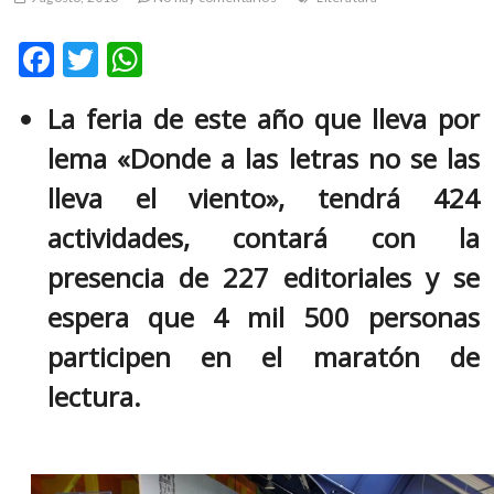
m
v
F
T
W
o
ac
w
h
l
La feria de este año que lleva por
g
e
itt
at
e
lema «Donde a las letras no se las
b
er
s
r
s
o
A
lleva el viento», tendrá 424
k
o
p
actividades, contará con la
o
k
p
p
presencia de 227 editoriales y se
e
espera que 4 mil 500 personas
n
v
participen en el maratón de
o
l
lectura.
g
e
r
s