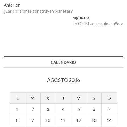
Navegación
Entrada
Anterior
anterior:
¿Las colisiones construyen planetas?
de
Entrada
Siguiente
entradas
siguiente:
La OSIM ya es quinceañera
CALENDARIO
AGOSTO 2016
L
M
X
J
V
S
D
1
2
3
4
5
6
7
8
9
10
11
12
13
14