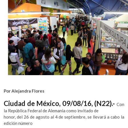
k
o
p
e
n
Por Alejandra Flores
Ciudad de México, 09/08/16, (N22).-
Con
la República Federal de Alemania como invitado de
honor, del 26 de agosto al 4 de septiembre, se llevará a cabo la
edición número