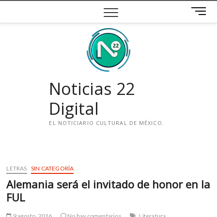
Saltar
B
al
o
contenido
t
ó
n
d
e
Noticias 22
m
e
Digital
n
ú
EL NOTICIARIO CULTURAL DE MÉXICO.
i
n
s
LETRAS
SIN CATEGORÍA
t
Alemania será el invitado de honor en la
a
g
FUL
r
a
9 agosto, 2016
No hay comentarios
Literatura