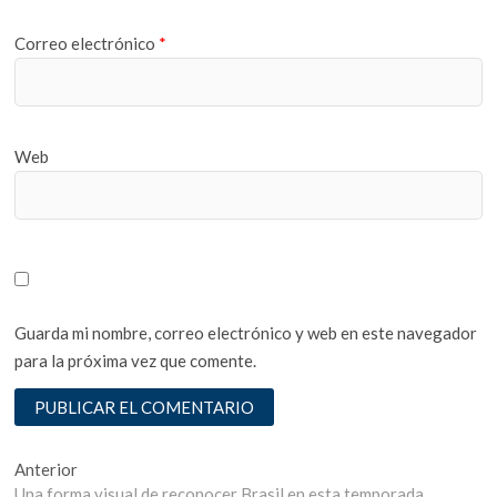
Correo electrónico
*
Web
Guarda mi nombre, correo electrónico y web en este navegador
para la próxima vez que comente.
Navegación
Entrada
Anterior
anterior:
Una forma visual de reconocer Brasil en esta temporada