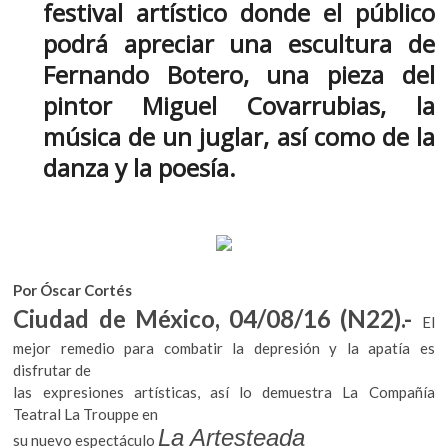
festival artístico donde el público
k
b
er
s
o
podrá apreciar una escultura de
o
A
p
Fernando Botero, una pieza del
e
o
p
n
pintor Miguel Covarrubias, la
k
p
música de un juglar, así como de la
danza y la poesía.
Por Óscar Cortés
Ciudad de México, 04/08/16 (N22).-
El
mejor remedio para combatir la depresión y la apatía es
disfrutar de
las expresiones artísticas, así lo demuestra La Compañía
Teatral La Trouppe en
La Artesteada
su nuevo espectáculo