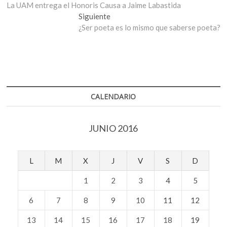
anterior:
La UAM entrega el Honoris Causa a Jaime Labastida
de
Entrada
Siguiente
entradas
siguiente:
¿Ser poeta es lo mismo que saberse poeta?
CALENDARIO
JUNIO 2016
L
M
X
J
V
S
D
1
2
3
4
5
6
7
8
9
10
11
12
13
14
15
16
17
18
19