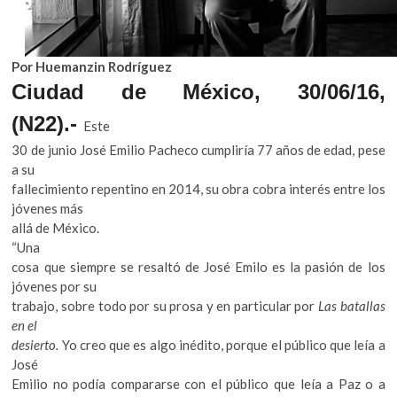
k
o
p
e
Por Huemanzin Rodríguez
n
Ciudad de México, 30/06/16,
(N22).-
Este
30 de junio José Emilio Pacheco cumpliría 77 años de edad, pese
a su
fallecimiento repentino en 2014, su obra cobra interés entre los
jóvenes más
allá de México.
“Una
cosa que siempre se resaltó de José Emilo es la pasión de los
jóvenes por su
trabajo, sobre todo por su prosa y en particular por
Las batallas
en el
desierto.
Yo creo que es algo inédito, porque el público que leía a
José
Emilio no podía compararse con el público que leía a Paz o a