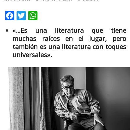
m
v
F
T
W
o
ac
w
h
l
«…Es una literatura que tiene
g
e
itt
at
muchas raíces en el lugar, pero
e
b
er
s
r
también es una literatura con toques
s
o
A
universales».
k
o
p
o
k
p
p
e
n
v
o
l
g
e
r
s