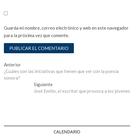
Guarda mi nombre, correo electrónico y web en este navegador
para la próxima vez que comente.
Navegación
Entrada
Anterior
anterior:
¿Cuáles son las iniciativas que tienen que ver con la poesía
de
sonora?
entradas
Entrada
Siguiente
siguiente:
José Emilio, el escritor que provoca a los jóvenes
CALENDARIO