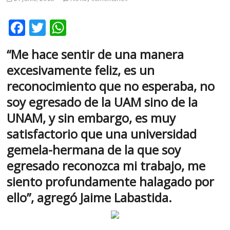
m
v
F
T
W
o
ac
w
h
l
“Me hace sentir de una manera
g
e
itt
at
e
excesivamente feliz, es un
b
er
s
r
reconocimiento que no esperaba, no
s
o
A
soy egresado de la UAM sino de la
k
o
p
o
UNAM, y sin embargo, es muy
k
p
p
satisfactorio que una universidad
e
n
gemela-hermana de la que soy
v
egresado reconozca mi trabajo, me
o
siento profundamente halagado por
l
g
ello”, agregó Jaime Labastida.
e
r
s