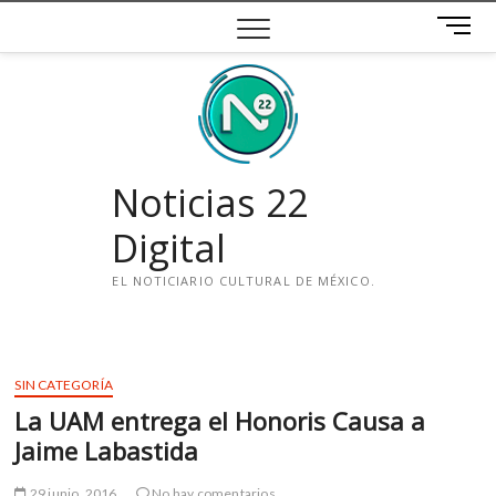
Saltar
B
al
o
contenido
t
ó
n
d
e
Noticias 22
m
e
Digital
n
ú
EL NOTICIARIO CULTURAL DE MÉXICO.
i
n
s
SIN CATEGORÍA
t
La UAM entrega el Honoris Causa a
a
g
Jaime Labastida
r
a
29 junio, 2016
No hay comentarios