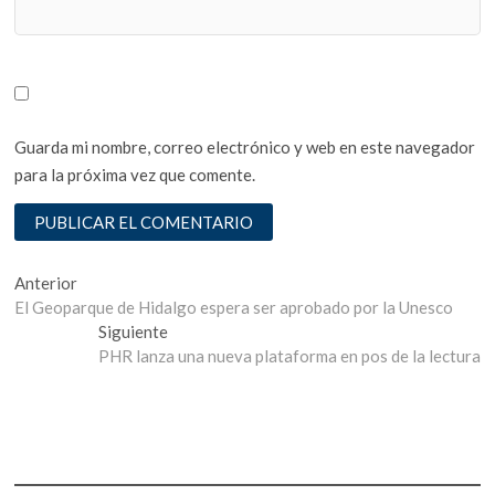
Guarda mi nombre, correo electrónico y web en este navegador
para la próxima vez que comente.
Navegación
Entrada
Anterior
anterior:
El Geoparque de Hidalgo espera ser aprobado por la Unesco
de
Entrada
Siguiente
entradas
siguiente:
PHR lanza una nueva plataforma en pos de la lectura