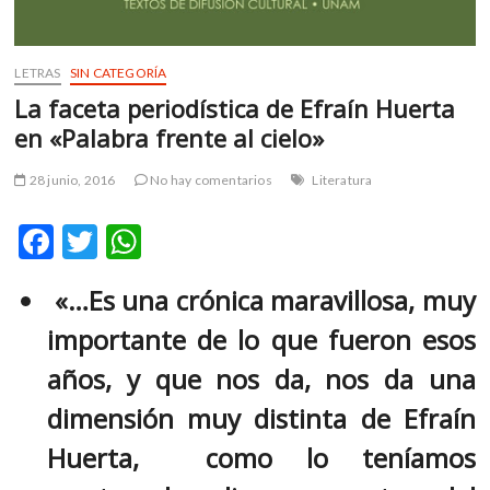
k
o
p
LETRAS
SIN CATEGORÍA
e
La faceta periodística de Efraín Huerta
n
en «Palabra frente al cielo»
28 junio, 2016
No hay comentarios
Literatura
F
T
W
ac
w
h
«…Es una crónica maravillosa, muy
e
itt
at
importante de lo que fueron esos
b
er
s
o
A
años, y que nos da, nos da una
o
p
dimensión muy distinta de Efraín
k
p
Huerta, como lo teníamos