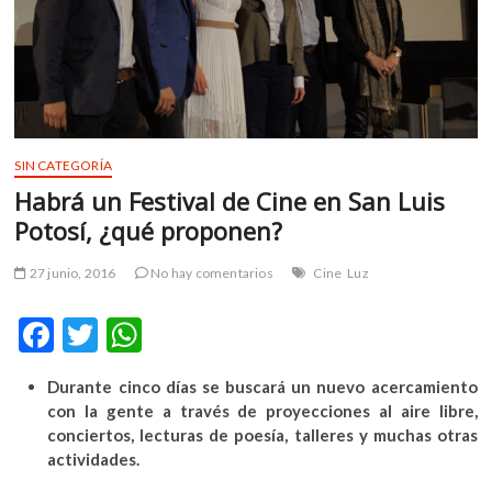
m
v
o
l
g
e
r
SIN CATEGORÍA
s
Habrá un Festival de Cine en San Luis
k
Potosí, ¿qué proponen?
o
p
27 junio, 2016
No hay comentarios
Cine
Luz
e
n
F
T
W
v
o
ac
w
h
l
Durante cinco días se buscará un nuevo acercamiento
e
itt
at
g
con la gente a través de proyecciones al aire libre,
b
er
s
e
conciertos, lecturas de poesía, talleres y muchas otras
r
actividades.
o
A
s