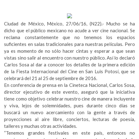
o
p
k
o
k
p
p
e
Ciudad de México, México, 27/06/16, (N22).- Mucho se ha
n
dicho que el público mexicano no acude a ver cine nacional. Se
reclama constantemente que no tenemos los espacios
suficientes en salas tradicionales para nuestras películas. Pero
ya es momento de no sólo hacer cintas y esperar a que sean
vistas sino salir al encuentro con nuestro público. Así lo declaró
Carlos Sosa al dar a conocer los detalles de la primera edición
de la Fiesta Internacional del Cine en San Luis Potosí, que se
celebrará del 21 al 25 de septiembre de 2016.
En conferencia de prensa en la Cineteca Nacional, Carlos Sosa,
director ejecutivo de este evento, aseguró que la iniciativa
tiene como objetivo celebrar nuestro cine de manera incluyente
y viva, lejos de solemnidades, pues durante cinco días se
buscará un nuevo acercamiento con la gente a través de
proyecciones al aire libre, conciertos, lecturas de poesía,
talleres y muchas otras actividades.
“Tenemos grandes festivales en este país, entonces no