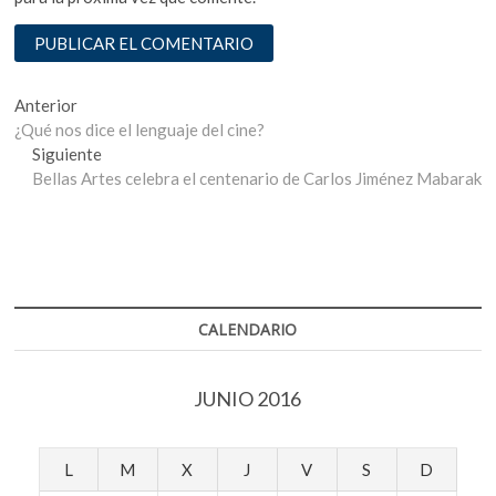
Navegación
Entrada
Anterior
anterior:
¿Qué nos dice el lenguaje del cine?
de
Entrada
Siguiente
entradas
siguiente:
Bellas Artes celebra el centenario de Carlos Jiménez Mabarak
CALENDARIO
JUNIO 2016
L
M
X
J
V
S
D