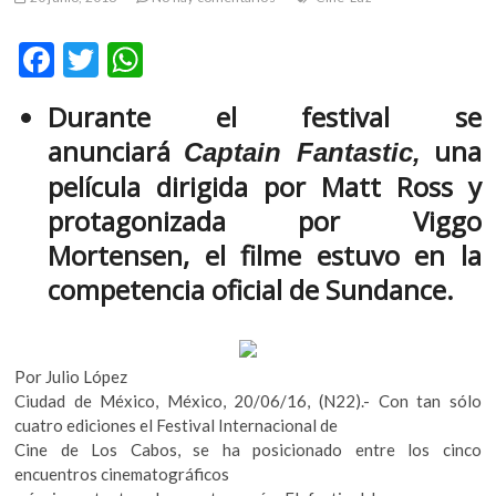
m
v
F
T
W
o
ac
w
h
l
Durante el festival se
g
e
itt
at
e
anunciará
una
Captain Fantastic,
b
er
s
r
película dirigida por Matt Ross y
s
o
A
protagonizada por Viggo
k
o
p
o
Mortensen, el filme estuvo en la
k
p
p
competencia oficial de Sundance.
e
n
v
o
Por Julio López
l
Ciudad de México, México, 20/06/16, (N22).- Con tan sólo
g
cuatro ediciones el Festival Internacional de
e
Cine de Los Cabos, se ha posicionado entre los cinco
r
encuentros cinematográficos
s