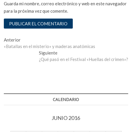
Guarda mi nombre, correo electrónico y web en este navegador
para la próxima vez que comente.
Navegación
Entrada
Anterior
anterior:
«Batallas en el misterio» y maderas anatómicas
de
Entrada
Siguiente
entradas
siguiente:
¿Qué pasó en el Festival «Huellas del crimen»?
CALENDARIO
JUNIO 2016