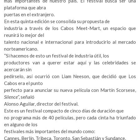
más importantes de nuestro país. El festival busca ser una
k
plataforma que abra
o
puertas en el extranjero.
p
En esta quinta edición se consolida su propuesta de
e
industria a través de los Cabos Meet-Mart, un espacio que
n
reunirá lo mejor del
talento nacional e internacional para introducirlo al mercado
norteamericano.
“Si hacemos de esto un festival de industria útil, los
productores van a querer estar aquí y las celebridades se
acercarán sin
pedírselo, así ocurrió con Liam Neeson, que decidió que Los
Cabos era el punto
perfecto para anunciar su nueva película con Martín Scorsese,
Silence
”, señaló
Alonso Aguilar, director del festival.
Este es un festival compacto de cinco días de duración que
no programa más de 40 películas, pero cada cinta ha triunfado
en alguno de los
festivales más importantes del mundo como:
Cannes, Berlín, Tribeca, Toronto, San Sebastián y Sundance.