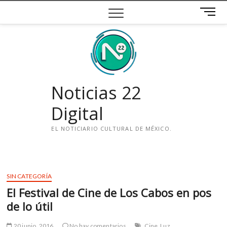
Saltar
B
al
o
contenido
t
ó
n
d
e
Noticias 22
m
e
Digital
n
ú
EL NOTICIARIO CULTURAL DE MÉXICO.
i
n
s
SIN CATEGORÍA
t
El Festival de Cine de Los Cabos en pos
a
g
de lo útil
r
a
20 junio, 2016
No hay comentarios
Cine
Luz