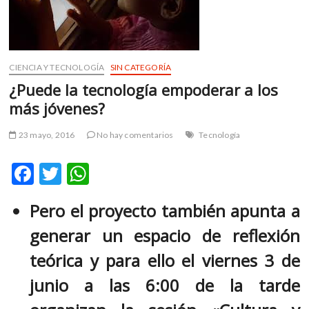
m
v
o
l
CIENCIA Y TECNOLOGÍA
SIN CATEGORÍA
g
¿Puede la tecnología empoderar a los
e
r
más jóvenes?
s
k
23 mayo, 2016
No hay comentarios
Tecnología
o
p
F
T
W
e
ac
w
h
n
Pero el proyecto también apunta a
v
e
itt
at
o
generar un espacio de reflexión
b
er
s
l
g
o
A
teórica y para ello el viernes 3 de
e
o
p
junio a las 6:00 de la tarde
r
k
p
s