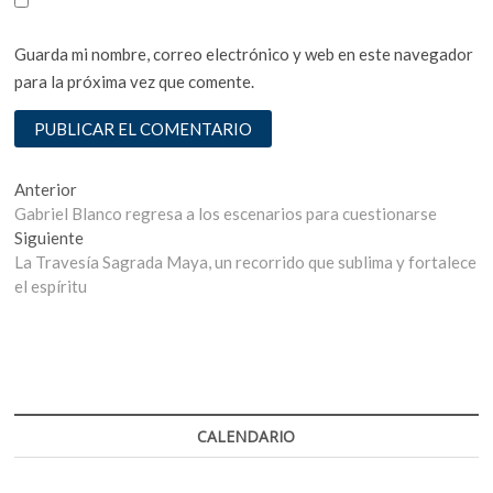
Guarda mi nombre, correo electrónico y web en este navegador
para la próxima vez que comente.
Navegación
Entrada
Anterior
anterior:
Gabriel Blanco regresa a los escenarios para cuestionarse
de
Entrada
Siguiente
entradas
siguiente:
La Travesía Sagrada Maya, un recorrido que sublima y fortalece
el espíritu
CALENDARIO