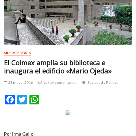
m
v
o
l
g
e
r
s
SIN CATEGORÍA
k
El Colmex amplía su biblioteca e
o
inaugura el edificio «Mario Ojeda»
p
e
23 mayo, 2016
No hay comentarios
Sociedad y Política
n
v
F
T
W
o
l
ac
w
h
g
e
itt
at
e
b
er
s
r
s
Por Irma Gallo