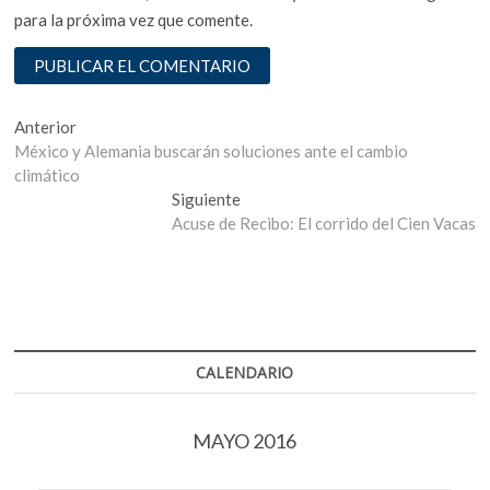
para la próxima vez que comente.
Navegación
Entrada
Anterior
anterior:
México y Alemania buscarán soluciones ante el cambio
de
climático
entradas
Entrada
Siguiente
siguiente:
Acuse de Recibo: El corrido del Cien Vacas
CALENDARIO
MAYO 2016