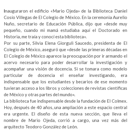
o
A
k
o
p
o
I
nauguraron el edificio «Mario Ojeda» de la Biblioteca Daniel
p
Cosío Villegas de El Colegio de México. En la ceremonia Aurelio
k
p
e
Nuño, secretario de Educación Pública, dijo que «desde muy
n
pequeño, cuando mi mamá estudiaba aquí el Doctorado en
Historia, me traía y conocí esta biblioteca».
Por su parte, Silvia Elena Giorguli Saucedo, presidenta de El
Colegio de México, aseguró que «desde las primeras décadas en
El Colegio de México aparece la preocupación por ir armando el
acervo necesario para poder desarrollar la investigación y
acompañar una visión de docencia. Si se tomara como modelo
particular de docencia el enseñar investigando, era
indispensable que los estudiantes y becarios de ese momento
tuvieran acceso a los libros y colecciones de revistas científicas
de México y otras partes del mundo».
La biblioteca fue indispensable desde la fundación de El Colmex.
Hoy, después de 40 años, una ampliación a este espacio central
era urgente. El diseño de esta nueva sección, que lleva el
nombre de Mario Ojeda, corrió a cargo, una vez más del
arquitecto Teodoro González de León.