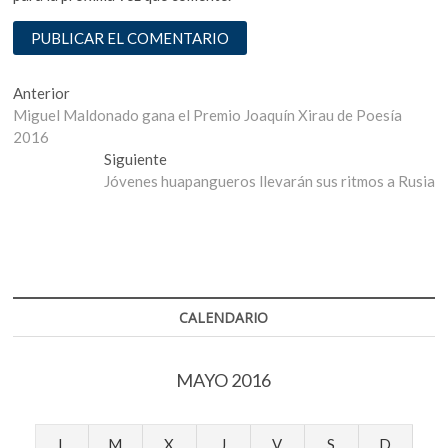
Navegación
Entrada
Anterior
anterior:
Miguel Maldonado gana el Premio Joaquín Xirau de Poesía
de
2016
entradas
Entrada
Siguiente
siguiente:
Jóvenes huapangueros llevarán sus ritmos a Rusia
CALENDARIO
MAYO 2016
L
M
X
J
V
S
D