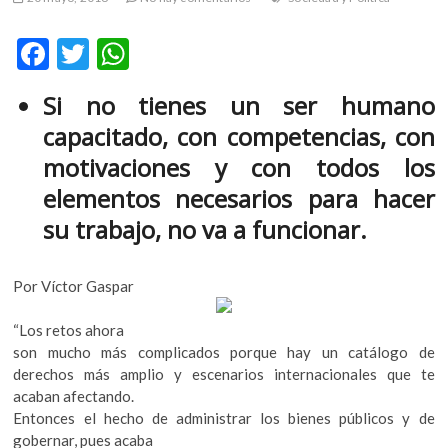
m
v
F
T
W
o
ac
w
h
l
Si no tienes un ser humano
g
e
itt
at
e
capacitado, con competencias, con
b
er
s
r
motivaciones y con todos los
s
o
A
elementos necesarios para hacer
k
o
p
o
su trabajo, no va a funcionar.
k
p
p
e
n
Por Víctor Gaspar
v
o
“Los retos ahora
l
son mucho más complicados porque hay un catálogo de
g
derechos más amplio y escenarios internacionales que te
e
acaban afectando.
r
Entonces el hecho de administrar los bienes públicos y de
s
gobernar, pues acaba