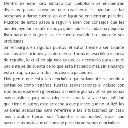
k
Dentro de este libro editado por Debolsillo se encuentran
o
diversos pasos, consejos que realmente le ayudan a las
p
personas a darse cuenta en qué lugar se encuentran parados.
e
Muchos de estos pasos a seguir vienen con consejos que les
n
pueden ayudar «a salir de hoyo», además les brinda una pequeña
lista para que la gente se dé cuenta cuando ha superado sus
problemas.
Sin embargo, en algunos puntos, el autor tiende a ser tajante
con sus afirmaciones y es duro en su forma de escribir a manera
de regaño, lo cual en algunos casos, es necesario para que el
paciente se dé cuenta de lo que está haciendo mal, sin embargo
esto no aplica para todos los casos o pacientes.
Hay gente que está tan deprimida que solamente responde a
estímulos como regaños, fuertes aseveraciones e incluso con
ironías que parecen groserías; sin embargo, hay otras personas
más sensibles que podrían deprimirse por la falta de sensibilidad
que tiene el autor, esto se debe a que parece que no utilizó las
palabras adecuadas para referirse a las situaciones; un caso
muy notable fueron sus “caquitas emocionales”, frase que
parece más burla que un consejo para las personas deprimidas.