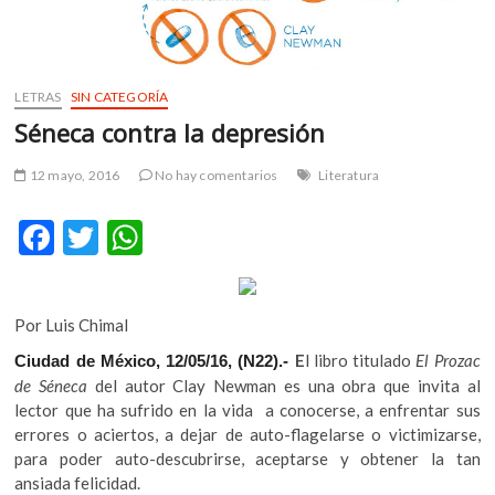
m
v
o
l
LETRAS
SIN CATEGORÍA
g
Séneca contra la depresión
e
r
12 mayo, 2016
No hay comentarios
Literatura
s
k
F
T
W
o
ac
w
h
p
e
e
itt
at
n
Por Luis Chimal
b
er
s
v
o
E
l libro titulado
El Prozac
Ciudad de México, 12/05/16, (N22).-
o
A
l
de Séneca
del autor Clay Newman es una obra que invita al
o
p
g
lector que ha sufrido en la vida a conocerse, a enfrentar sus
e
errores o aciertos, a dejar de auto-flagelarse o victimizarse,
k
p
r
para poder auto-descubrirse, aceptarse y obtener la tan
s
ansiada felicidad.