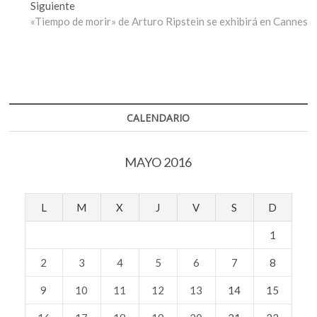
entradas
Entrada
Siguiente
siguiente:
«Tiempo de morir» de Arturo Ripstein se exhibirá en Cannes
CALENDARIO
MAYO 2016
L
M
X
J
V
S
D
1
2
3
4
5
6
7
8
9
10
11
12
13
14
15