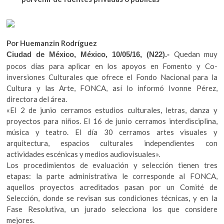
b
er
s
k
o
A
o
p
o
p
e
Por Huemanzin Rodríguez
k
p
n
Quedan muy
Ciudad de México, México, 10/05/16, (N22).-
pocos días para aplicar en los apoyos en Fomento y Co-
inversiones Culturales que ofrece el Fondo Nacional para la
Cultura y las Arte, FONCA, así lo informó Ivonne Pérez,
directora del área.
«El 2 de junio cerramos estudios culturales, letras, danza y
proyectos para niños. El 16 de junio cerramos interdisciplina,
música y teatro. El día 30 cerramos artes visuales y
arquitectura, espacios culturales independientes con
actividades escénicas y medios audiovisuales».
Los procedimientos de evaluación y selección tienen tres
etapas: la parte administrativa le corresponde al FONCA,
aquellos proyectos acreditados pasan por un Comité de
Selección, donde se revisan sus condiciones técnicas, y en la
Fase Resolutiva, un jurado selecciona los que considere
mejores.