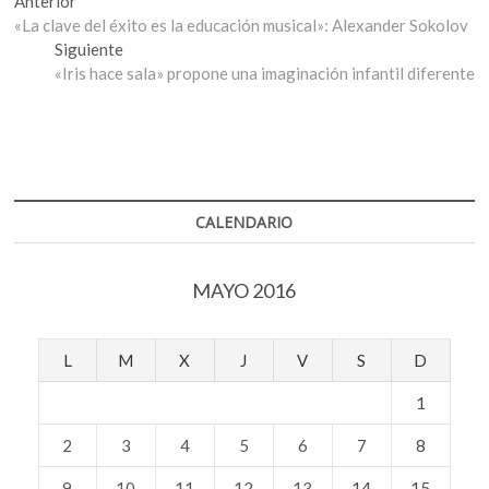
Navegación
Entrada
Anterior
anterior:
«La clave del éxito es la educación musical»: Alexander Sokolov
de
Entrada
Siguiente
entradas
siguiente:
«Iris hace sala» propone una imaginación infantil diferente
CALENDARIO
MAYO 2016
L
M
X
J
V
S
D
1
2
3
4
5
6
7
8
9
10
11
12
13
14
15