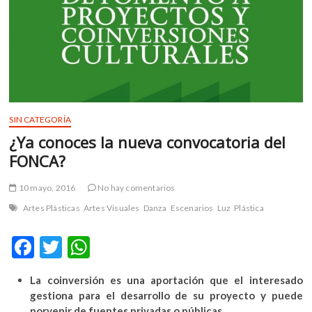
m
v
o
l
g
e
r
s
SIN CATEGORÍA
k
¿Ya conoces la nueva convocatoria del
o
FONCA?
p
e
10 mayo, 2016
No hay comentarios
n
Artes Plásticas
Artes Visuales
Danza
Escenarios
Luz
Plástica
v
o
F
T
W
l
g
ac
w
h
e
La coinversión es una aportación que el interesado
e
itt
at
r
gestiona para el desarrollo de su proyecto y puede
s
porvenir de fuentes privadas o públicas