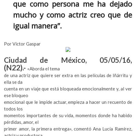
k
p
que como persona me ha dejado
k
o
mucho y como actriz creo que de
p
e
igual manera”.
n
Por Víctor Gaspar
Ciudad de México, 05/05/16,
(N22).-
«Aborda el tema
de una actriz que quiere ser extra en las películas de Iñárritu y
ella se da
cuenta en un viaje que está bloqueada emocionalmente y, al ver
ese bloqueo
emocional que le impide actuar, empieza a hacer un recuento de
todos los
momentos importantes de su vida, momentos donde ha habido
pérdidas, amor, el
primer amor, la primera entrega», comentó Ana Lucía Ramírez,
actriz y productora.