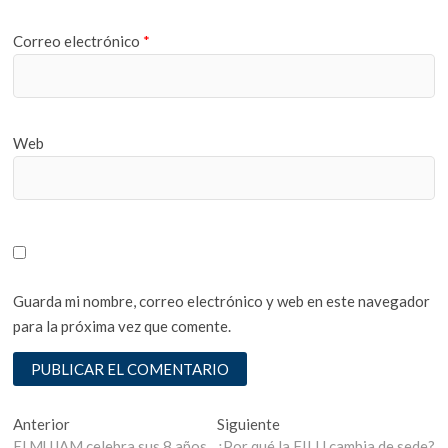
Correo electrónico
*
Web
Guarda mi nombre, correo electrónico y web en este navegador
para la próxima vez que comente.
Navegación
Entrada
Entrada
Anterior
Siguiente
anterior:
siguiente:
El MUJAM celebra sus 8 años
¿Por qué la FILIJ cambia de sede?