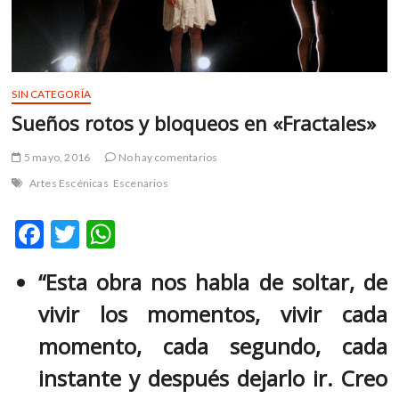
m
v
o
l
g
SIN CATEGORÍA
e
Sueños rotos y bloqueos en «Fractales»
r
s
5 mayo, 2016
No hay comentarios
k
Artes Escénicas
Escenarios
o
p
F
T
W
e
n
ac
w
h
v
“Esta obra nos habla de soltar, de
e
itt
at
o
vivir los momentos, vivir cada
l
b
er
s
g
o
A
momento, cada segundo, cada
e
o
p
r
instante y después dejarlo ir. Creo
s