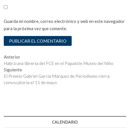
Guarda mi nombre, correo electrónico y web en este navegador
para la próxima vez que comente.
Navegación
Entrada
Anterior
anterior:
Habrá una librería del FCE en el Papalote Museo del Niño
de
Entrada
Siguiente
entradas
siguiente:
El Premio Gabriel García Márquez de Periodismo cierra
convocatoria el 11 de mayo
CALENDARIO