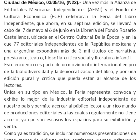
e
itt
at
U
na vez más la Alianza de
Ciudad de México, 03/05/16, (N22).-
k
b
er
s
Editoriales Mexicanas Independientes (AEMI) y el Fondo de
o
Cultura Económica (FCE) celebrarán la Feria del Libro
p
o
A
Independiente, que ahora, en su séptima edición, se llevará a
e
o
p
cabo del 7 de mayo al 6 de junio en la Librería del Fondo Rosario
n
Castellanos, ubicada en el Centro Cultural Bella Época, y en la
k
p
que 77 editoriales independientes de la República mexicana y
una argentina expondrán más de 3 mil títulos de narrativa,
poesía arte, teatro, filosofía, crítica social y literatura infantil.
Este encuentro es parte de un movimiento internacional en pro
de la bibliodiversidad y la democratización del libro, y por una
edición plural y crítica que pueda estar al alcance de los
lectores.
Única en su tipo en México, la Feria representa, convoca y
exhibe lo mejor de la industria editorial independiente de
nuestro país y permite acercar al público lector a un rico mundo
de producciones editoriales a las cuales regularmente no tiene
acceso, ya que son escasos los espacios para su exhibición y
venta.
Como ya es tradición, se incluirán numerosas presentaciones de
libros, mesas de diálogo entre escritores, poetas, editores y