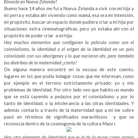
filmaste en Nueva Zelanda?.
k
Bueno hace 14 años me fui a Nueva Zelanda a vivir con mi hija y
o
mi perra y estaba ahí viviendo como mamá, esa era mi intensión,
p
mi propósito, buscar un espacio donde pudiera criar a mi hija por
e
situaciones extra cinematográficas, pero yo estaba ahí con el
n
propósito de poder criar a mi hija.
Hay muchos elementos que configuran la película como son el
colonialismo, la identidad o el origen de la identidad en un país
colonizado con sus aborígenes y lo que nacieron ahí, pero también
las diatribas de la maternidad ¿cierto?
De alguna manera encontré en la excusa de este cuento,
lugares en los que podía indagar cosas que me interesan, como
por ejemplo en el terreno estrictamente privado: yo y mis
problemas de identidad. Por otro lado veo que habito un mundo
que se está cayendo a pedazos por el colonialismo y por lo
tanto de identidad, o la intolerancia a las otras identidades. Y
además contarlo a través de la maternidad que a mí me sobre
pasó en términos de significados maravillosos y que se
reconocía dentro de la cosmogonía de la cultura Maorí.
Hay otro elemento de identidad que es el de la mujer como pareja