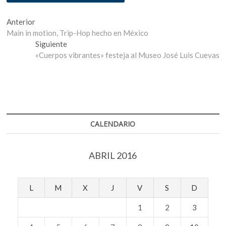
Navegación
Entrada
Anterior
anterior:
Main in motion, Trip-Hop hecho en México
de
Entrada
Siguiente
entradas
siguiente:
«Cuerpos vibrantes» festeja al Museo José Luis Cuevas
CALENDARIO
ABRIL 2016
L
M
X
J
V
S
D
1
2
3