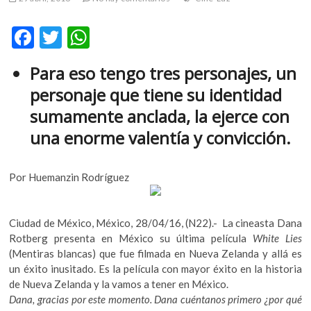
m
v
F
T
W
o
ac
w
h
l
Para eso tengo tres personajes, un
g
e
itt
at
e
personaje que tiene su identidad
b
er
s
r
sumamente anclada, la ejerce con
s
o
A
una enorme valentía y convicción.
k
o
p
o
k
p
p
Por Huemanzin Rodríguez
e
n
v
Ciudad de México, México, 28/04/16, (N22).- La cineasta Dana
o
Rotberg presenta en México su última película
White Lies
l
(Mentiras blancas) que fue filmada en Nueva Zelanda y allá es
g
un éxito inusitado. Es la película con mayor éxito en la historia
e
de Nueva Zelanda y la vamos a tener en México.
r
Dana, gracias por este momento. Dana cuéntanos primero ¿por qué
s