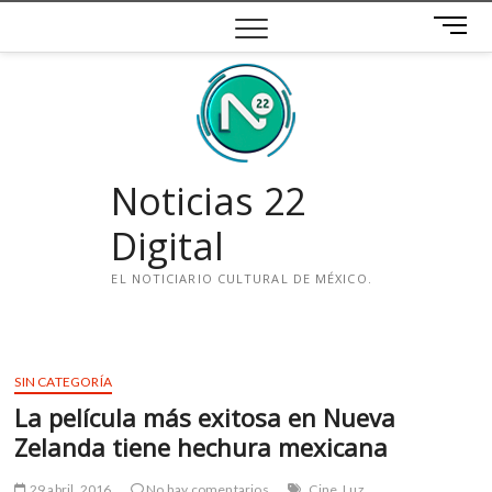
Saltar
B
al
o
contenido
t
ó
n
d
e
Noticias 22
m
e
Digital
n
ú
EL NOTICIARIO CULTURAL DE MÉXICO.
i
n
s
SIN CATEGORÍA
t
La película más exitosa en Nueva
a
g
Zelanda tiene hechura mexicana
r
a
29 abril, 2016
No hay comentarios
Cine
Luz