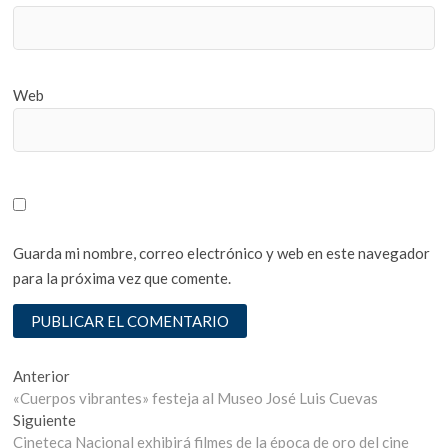
Web
Guarda mi nombre, correo electrónico y web en este navegador
para la próxima vez que comente.
Navegación
Entrada
Anterior
anterior:
«Cuerpos vibrantes» festeja al Museo José Luis Cuevas
de
Entrada
Siguiente
entradas
siguiente:
Cineteca Nacional exhibirá filmes de la época de oro del cine