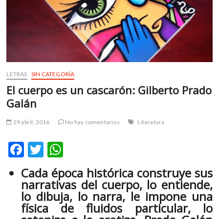
m
v
o
l
g
e
r
LETRAS
SIN CATEGORÍA
s
El cuerpo es un cascarón: Gilberto Prado
k
Galán
o
p
29 abril, 2016
No hay comentarios
Literatura
e
n
F
T
W
v
o
ac
w
h
Cada época histórica construye sus
l
e
itt
at
g
narrativas del cuerpo, lo entiende,
e
b
er
s
lo dibuja, lo narra, le impone una
r
física de fluidos particular, lo
o
A
s