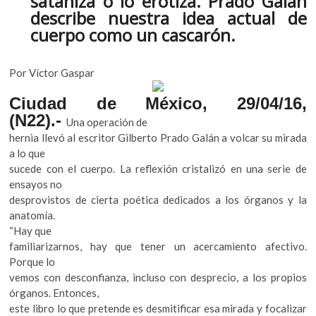
sataniza o lo erotiza. Prado Galán
o
p
k
describe nuestra idea actual de
o
k
p
cuerpo como un cascarón.
p
e
n
Por Víctor Gaspar
Ciudad de México, 29/04/16,
(N22).-
Una operación de
hernia llevó al escritor Gilberto Prado Galán a volcar su mirada
a lo que
sucede con el cuerpo. La reflexión cristalizó en una serie de
ensayos no
desprovistos de cierta poética dedicados a los órganos y la
anatomía.
“Hay que
familiarizarnos, hay que tener un acercamiento afectivo.
Porque lo
vemos con desconfianza, incluso con desprecio, a los propios
órganos. Entonces,
este libro lo que pretende es desmitificar esa mirada y focalizar