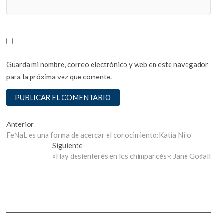
Guarda mi nombre, correo electrónico y web en este navegador
para la próxima vez que comente.
Navegación
Entrada
Anterior
anterior:
FeNaL es una forma de acercar el conocimiento:Katia Nilo
de
Entrada
Siguiente
entradas
siguiente:
«Hay desienterés en los chimpancés»: Jane Godall