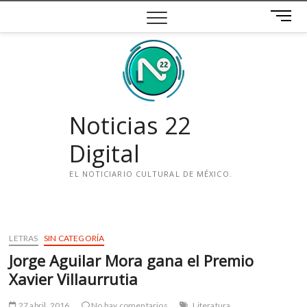
Saltar
B
al
o
contenido
t
ó
n
d
e
Noticias 22
m
e
Digital
n
ú
EL NOTICIARIO CULTURAL DE MÉXICO.
i
n
s
LETRAS
SIN CATEGORÍA
t
Jorge Aguilar Mora gana el Premio
a
g
Xavier Villaurrutia
r
a
27 abril, 2016
No hay comentarios
Literatura