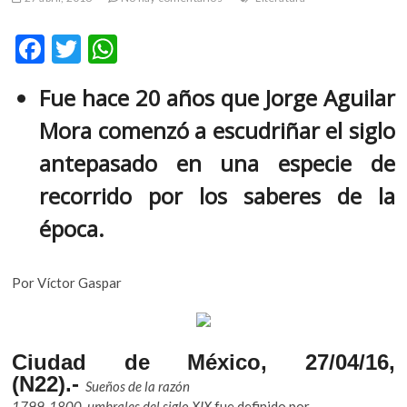
m
v
F
T
W
o
ac
w
h
l
Fue hace 20 años que Jorge Aguilar
g
e
itt
at
e
Mora comenzó a escudriñar el siglo
b
er
s
r
s
o
A
antepasado en una especie de
k
o
p
recorrido por los saberes de la
o
k
p
p
época.
e
n
v
Por Víctor Gaspar
o
l
g
e
Ciudad de México, 27/04/16,
r
(N22).-
Sueños de la razón
s
1799-1800, umbrales del siglo XIX
fue definido por