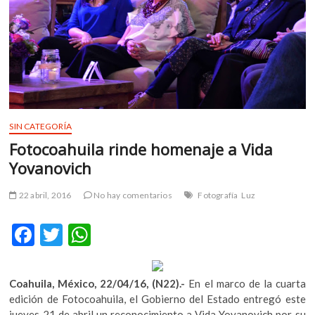
m
v
o
l
g
e
r
s
SIN CATEGORÍA
k
Fotocoahuila rinde homenaje a Vida
o
Yovanovich
p
e
22 abril, 2016
No hay comentarios
Fotografía
Luz
n
v
F
T
W
o
l
ac
w
h
g
e
itt
at
e
Coahuila, México, 22/04/16, (N22).-
En el marco de la cuarta
r
b
er
s
edición de Fotocoahuila, el Gobierno del Estado entregó este
s
jueves 21 de abril un reconocimiento a Vida Yovanovich por su