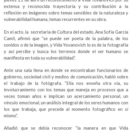
o
A
k
extensa y reconocida trayectoria y su contribución a la
o
o
p
reflexión en imágenes sobre temas sensibles de la naturaleza y
p
vulnerabilidad humana, temas recurrentes en su obra.
k
p
e
n
En el acto, la secretaria de Cultura del estado, Ana Sofía García
Camíl, afirmó que “se puede ser poeta de la palabra, de los
sonidos o de la imagen, y Vida Yovanovich lo es de la fotografía
y así percibe y busca los terrenos donde el ser humano se
manifiesta en toda su vulnerabilidad”.
Ante una sala llena en donde se encontraban funcionarios de
gobierno, sociedad civil y medios de comunicación, habló sobre
el trabajo de la fotógrafa. “Ella nos enseña otra vía, su
involucramiento con los temas que maneja en procesos que a
veces toman años e implican un acercamiento personal, un
vínculo emocional, un análisis integral de los seres humanos con
los que trabaja, que precede al momento fotográfico en sí
mismo”.
Añadió que se debía reconocer “la manera en que Vida