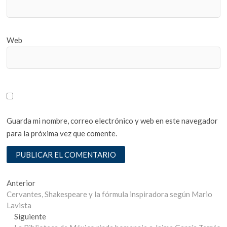
Web
Guarda mi nombre, correo electrónico y web en este navegador
para la próxima vez que comente.
Navegación
Entrada
Anterior
anterior:
Cervantes, Shakespeare y la fórmula inspiradora según Mario
de
Lavista
entradas
Entrada
Siguiente
siguiente: