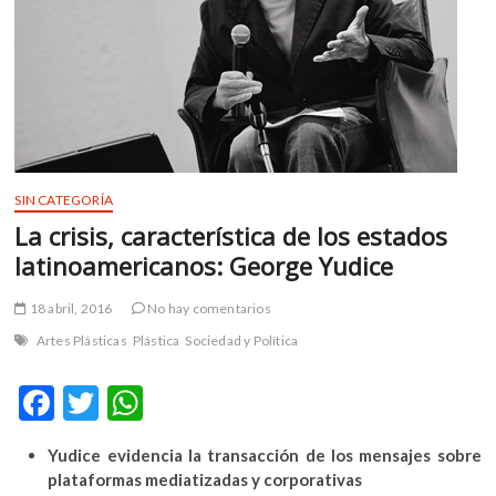
m
v
o
l
g
e
r
s
SIN CATEGORÍA
k
La crisis, característica de los estados
o
latinoamericanos: George Yudice
p
e
18 abril, 2016
No hay comentarios
n
v
Artes Plásticas
Plástica
Sociedad y Política
o
l
F
T
W
g
ac
w
h
e
Yudice evidencia la transacción de los mensajes sobre
r
e
itt
at
plataformas mediatizadas y corporativas
s