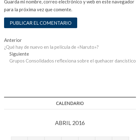
Guarda mi nombre, correo electrónico y web en este navegador
para la próxima vez que comente.
Navegación
Entrada
Anterior
anterior:
¿Qué hay de nuevo en la película de «Naruto»?
de
Entrada
Siguiente
entradas
siguiente:
Grupos Consolidados reflexiona sobre el quehacer dancístico
CALENDARIO
ABRIL 2016