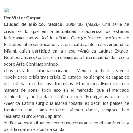
b
er
s
k
o
o
A
p
Por Víctor Gaspar
o
p
e
Una serie de
Ciudad de México, México, 18/04/16, (N22).-
n
k
p
crisis es lo que en la actualidad caracteriza los estados
latinoamericanos. Así lo afirma George Yudice, profesor de
Estudios latinoamericanos y teoría cultural de la Universidad de
Miami, quien participó en la mesa «América Latina: Estado,
Neoliberalismo, Cultura», en el Simposio Internacional de Teoría
sobre Arte Contemporáneo.
«Los estados latinoamericanos -México incluido- vienen
resolviendo crisis tras crisis. El estado no siempre es capaz de
dar cabida a todas las demandas. El neoliberalismo fue una
manera de poner todo eso en el mercado, que el mercado
administre y no ha dado cabida a todo. En algunas partes de
América Latina surgió la marea rosada, es decir, los países de
izquierda que, como estamos viendo ahora, tampoco han
resuelto el problema», apuntó.
Yudice ve esta situación como una constante en el continente y
para la cual no vislumbra salida: