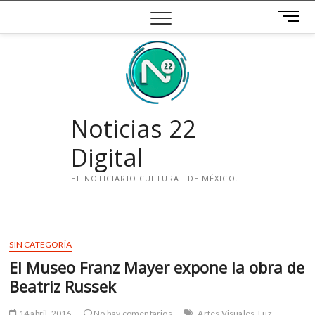
Saltar
B
al
o
contenido
t
ó
n
d
e
Noticias 22
m
e
Digital
n
ú
EL NOTICIARIO CULTURAL DE MÉXICO.
i
n
s
SIN CATEGORÍA
t
El Museo Franz Mayer expone la obra de
a
g
Beatriz Russek
r
a
14 abril, 2016
No hay comentarios
Artes Visuales
Luz