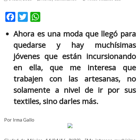
m
v
F
T
W
o
ac
w
h
l
Ahora es una moda que llegó para
g
e
itt
at
e
quedarse y hay muchísimas
b
er
s
r
s
o
A
jóvenes que están incursionando
k
o
p
en ella, que me interesa que
o
k
p
p
trabajen con las artesanas, no
e
solamente a nivel de ir por sus
n
v
textiles, sino darles más.
o
l
g
Por Irma Gallo
e
r
s