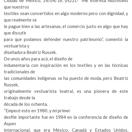
Ciudad de México, 14/04/16, (N22).- “Me interesa muchísimo
k
que nuestros
o
textiles sean convertidos en algo moderno pero con dignidad, y
p
que realmente se
e
le pague bien a las artesanas, el comercio justo es algo que hay
n
que discutir
para que podamos defender nuestro patrimonio”, comentó la
vestuarista y
diseñadora Beatriz Russek.
De unos años para acá, el diseño de
indumentaria con inspiración en los textiles y en las técnicas
tradicionales de
las comunidades indígenas se ha puesto de moda, pero Beatriz
Russek,
originalmente vestuarista teatral, es una pionera de este
trabajo desde la
década de los ochenta.
“Empecé esto en 1980, y mi primer
desfile importante fue en 1984 en la conferencia de diseño de
Aspen
internacional, que era México, Canadá y Estados Unidos,