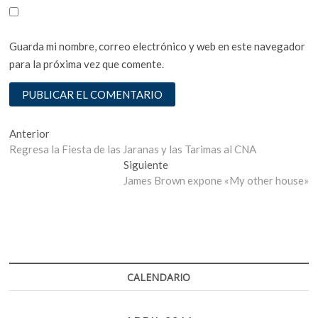
Guarda mi nombre, correo electrónico y web en este navegador
para la próxima vez que comente.
Navegación
Entrada
Anterior
anterior:
Regresa la Fiesta de las Jaranas y las Tarimas al CNA
de
Entrada
Siguiente
entradas
siguiente:
James Brown expone «My other house»
CALENDARIO